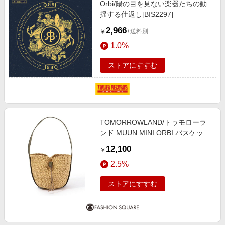
Orbi/陽の目を見ない楽器たちの動
エンタメ
楽天サービス特集
揺する仕返し[BIS2297]
スポーツ・アウトドア・ゴルフ
旅行特集
2,966
+送料別
￥
インテリア・寝具
わくわく夏特集
1.0%
ペット・花・DIY・車
とことん買い物チャレンジ
ストアにすすむ
旅行・レジャー・ホテル予約
Apple公式サイト×楽天カード分割払い
生活・お役立ち
Qoo10メガポ
金融・マネー・保険
Samsung ボーナスキャンペーン
デジタルコンテンツ
TOMORROWLAND/トゥモローラ
週末の高還元 夏の長期版
ンド MUUN MINI ORBI バスケット
ビジネス・その他サービス
バッグ 56 ベージュ系 F
12,100
￥
2.5%
ストアにすすむ