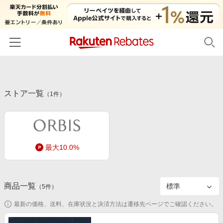
ホーム
ストア一覧
カテゴリー一覧
（
1
件）
百貨店・総合ECモール
イベント一覧
ファッション・インナー・小物
リーベイツ注目ストア
ヘルプ
食品・スイーツ・お酒
最大10.0%
初回購入者限定特典
友達紹介
日用品・キッチン用品
対象ストア新規限定特典
コスメ・健康・医薬品
楽天IDでログイン/会員登録
新着ストアのご紹介
商品一覧
（
5
件）
キッズ・ベビー用品
電子書籍特集
最新の価格、送料、在庫状況と決済方法は遷移先ページでご確認ください。
家電・PC・スマホ・カメラ
楽天ペイ導入ストア