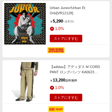
Urban Junior/Urban Et
Orbi[VR12128]
5,290
+送料別
￥
1.0%
ストアにすすむ
【adidas】アディダス M CORD
PANT ロングパンツ KA0623
ORBI/BLAC S グリーン
13,200
送料無料
￥
1.0%
ストアにすすむ