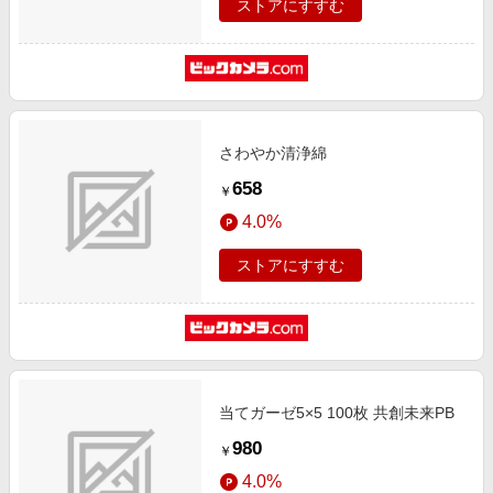
ストアにすすむ
さわやか清浄綿
658
￥
4.0%
ストアにすすむ
当てガーゼ5×5 100枚 共創未来PB
980
￥
4.0%