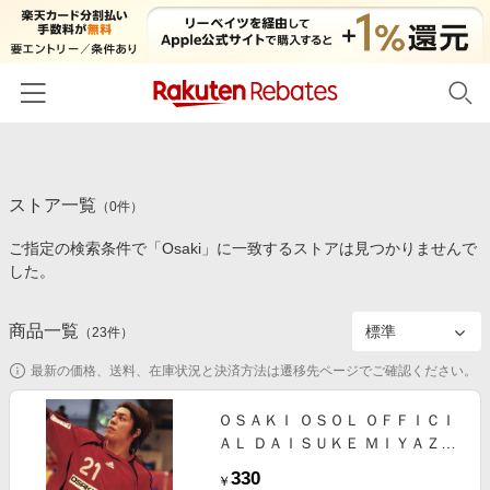
ホーム
ストア一覧
カテゴリー一覧
（
0
件）
ご指定の検索条件で「Osaki」に一致するストアは見つかりませんで
百貨店・総合ECモール
イベント一覧
した。
ファッション・インナー・小物
リーベイツ注目ストア
ヘルプ
食品・スイーツ・お酒
商品一覧
（
23
件）
初回購入者限定特典
友達紹介
日用品・キッチン用品
対象ストア新規限定特典
最新の価格、送料、在庫状況と決済方法は遷移先ページでご確認ください。
コスメ・健康・医薬品
楽天IDでログイン/会員登録
新着ストアのご紹介
ＯＳＡＫＩ ＯＳＯＬ ＯＦＦＩＣＩ
キッズ・ベビー用品
ＡＬ ＤＡＩＳＵＫＥ ＭＩＹＡＺＡ
電子書籍特集
ＫＩ
家電・PC・スマホ・カメラ
330
楽天ペイ導入ストア
￥