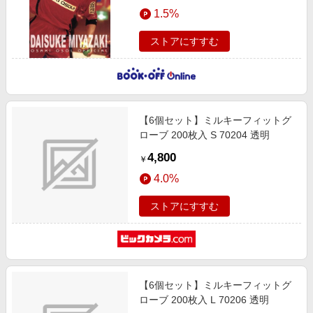
エンタメ
1.5%
楽天サービス特集
スポーツ・アウトドア・ゴルフ
旅行特集
ストアにすすむ
インテリア・寝具
わくわく夏特集
ペット・花・DIY・車
とことん買い物チャレンジ
旅行・レジャー・ホテル予約
Apple公式サイト×楽天カード分割払い
【6個セット】ミルキーフィットグ
生活・お役立ち
Qoo10メガポ
ローブ 200枚入 S 70204 透明
金融・マネー・保険
Samsung ボーナスキャンペーン
4,800
￥
デジタルコンテンツ
週末の高還元 夏の長期版
4.0%
ビジネス・その他サービス
ストアにすすむ
【6個セット】ミルキーフィットグ
ローブ 200枚入 L 70206 透明