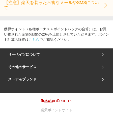
【注意】楽天を装った不審なメールやSMSについ
て
獲得ポイント（各種ボーナス＋ポイントバックの合算）は、お買
い物された金額(税抜)の20%を上限とさせていただきます。ポイン
ト計算の詳細は
こちら
でご確認ください。
リーベイツについて
会社概要
その他のサービス
ご利用ガイド
楽天市場
ストア＆ブランド
サイトマップ
楽天モバイル
ユニクロオンラインストア
リーベイツ 公式アプリ
GU（ジーユー）
リーベイツ ポイントアシスト
資生堂オンラインストア
ヘルプ・お問い合わせ
楽天ポイントサイト