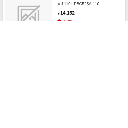
メJ 110L PBC525A-110
14,162
￥
4.0%
ストアにすすむ
PBチェーン2型 520（-600cc）カシ
メJ 94L PBC520A-94
10,423
￥
4.0%
ストアにすすむ