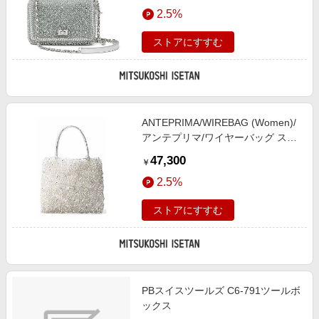
エンタメ
2.5%
丹/公式】
楽天サービス特集
スポーツ・アウトドア・ゴルフ
旅行特集
ストアにすすむ
インテリア・寝具
わくわく夏特集
ペット・花・DIY・車
とことん買い物チャレンジ
旅行・レジャー・ホテル予約
Apple公式サイト×楽天カード分割払い
ANTEPRIMA/WIREBAG (Women)/
生活・お役立ち
Qoo10メガポ
アンテプリマ/ワイヤーバッグ スタ
金融・マネー・保険
ンダード/スクエア ミディアム
Samsung ボーナスキャンペーン
47,300
￥
PB25S12046 シルバー(351) ハンド
デジタルコンテンツ
週末の高還元 夏の長期版
2.5%
バッグ【三越伊勢丹/公式】
ビジネス・その他サービス
ストアにすすむ
PBスイスツールズ C6-791ツールボ
ックス