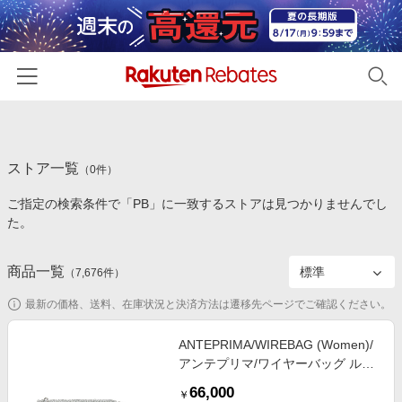
ホーム
ストア一覧
カテゴリー一覧
（
0
件）
ご指定の検索条件で「PB」に一致するストアは見つかりませんでし
百貨店・総合ECモール
イベント一覧
た。
ファッション・インナー・小物
リーベイツ注目ストア
ヘルプ
食品・スイーツ・お酒
商品一覧
（
7,676
件）
初回購入者限定特典
友達紹介
日用品・キッチン用品
対象ストア新規限定特典
最新の価格、送料、在庫状況と決済方法は遷移先ページでご確認ください。
コスメ・健康・医薬品
楽天IDでログイン/会員登録
新着ストアのご紹介
ANTEPRIMA/WIREBAG (Women)/
キッズ・ベビー用品
アンテプリマ/ワイヤーバッグ ルッ
電子書籍特集
ケット 横長 PB20FA13A6 シルバー
家電・PC・スマホ・カメラ
66,000
楽天ペイ導入ストア
￥
旅行用かばん・バッグ【三越伊勢