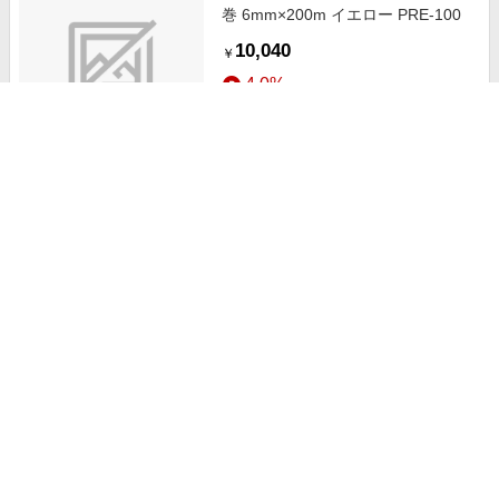
巻 6mm×200m イエロー PRE-100
10,040
￥
4.0%
ストアにすすむ
ユタカ ポリエチレンロープドラム
巻 12mm×100m ホワイト PRE-67
13,630
￥
4.0%
ストアにすすむ