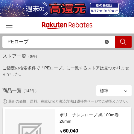
絞り込み
すべて
ストアのみ
商品のみ
ホーム
ストア一覧
カテゴリー一覧
（
0
件）
ご指定の検索条件で「PEロープ」に一致するストアは見つかりませ
百貨店・総合ECモール
イベント一覧
んでした。
ファッション・インナー・小物
リーベイツ注目ストア
ヘルプ
食品・スイーツ・お酒
商品一覧
（
142
件）
初回購入者限定特典
友達紹介
日用品・キッチン用品
対象ストア新規限定特典
最新の価格、送料、在庫状況と決済方法は遷移先ページでご確認ください。
コスメ・健康・医薬品
楽天IDでログイン/会員登録
新着ストアのご紹介
ポリエチレンロープ 黒 100m巻
キッズ・ベビー用品
26mm
電子書籍特集
家電・PC・スマホ・カメラ
60,040
楽天ペイ導入ストア
￥