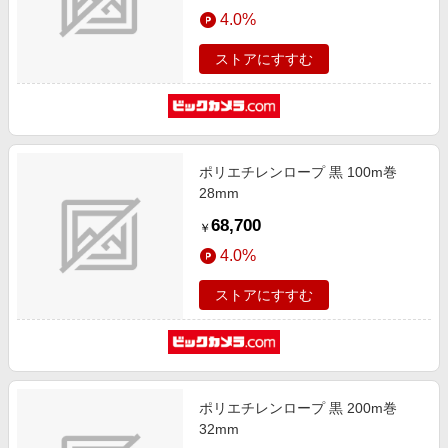
エンタメ
4.0%
楽天サービス特集
スポーツ・アウトドア・ゴルフ
旅行特集
ストアにすすむ
インテリア・寝具
わくわく夏特集
ペット・花・DIY・車
とことん買い物チャレンジ
旅行・レジャー・ホテル予約
Apple公式サイト×楽天カード分割払い
ポリエチレンロープ 黒 100m巻
生活・お役立ち
Qoo10メガポ
28mm
金融・マネー・保険
Samsung ボーナスキャンペーン
68,700
￥
デジタルコンテンツ
週末の高還元 夏の長期版
4.0%
ビジネス・その他サービス
ストアにすすむ
ポリエチレンロープ 黒 200m巻
32mm