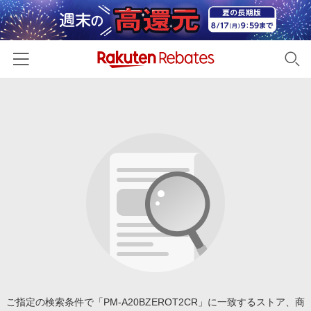
ホーム
カテゴリー一覧
百貨店・総合ECモール
イベント一覧
ファッション・インナー・小物
リーベイツ注目ストア
ヘルプ
食品・スイーツ・お酒
初回購入者限定特典
友達紹介
日用品・キッチン用品
対象ストア新規限定特典
コスメ・健康・医薬品
楽天IDでログイン/会員登録
新着ストアのご紹介
キッズ・ベビー用品
電子書籍特集
家電・PC・スマホ・カメラ
ご指定の検索条件で「PM-A20BZEROT2CR」に一致するストア、商
楽天ペイ導入ストア