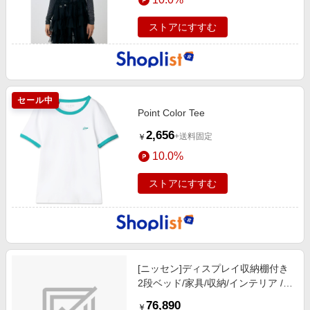
ストアにすすむ
セール中
Point Color Tee
2,656
+送料固定
￥
10.0%
ストアにすすむ
[ニッセン]ディスプレイ収納棚付き
2段ベッド/家具/収納/インテリア /
ベッド / ロフトベッド/2段ベッド/ホ
76,890
￥