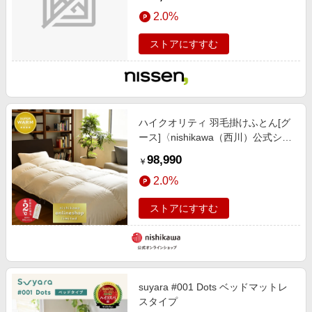
ワイト
2.0%
ストアにすすむ
ハイクオリティ 羽毛掛けふとん[グ
ース]〈nishikawa（西川）公式ショ
ップ限定〉【クリアランスセール】
98,990
￥
2.0%
ストアにすすむ
suyara #001 Dots ベッドマットレ
スタイプ