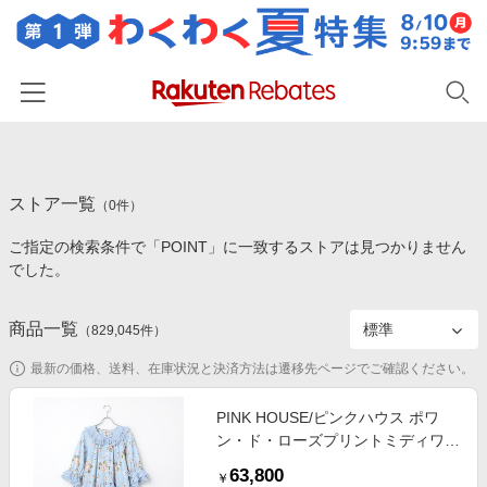
ホーム
ストア一覧
カテゴリー一覧
（
0
件）
ご指定の検索条件で「POINT」に一致するストアは見つかりません
百貨店・総合ECモール
イベント一覧
でした。
ファッション・インナー・小物
リーベイツ注目ストア
ヘルプ
食品・スイーツ・お酒
商品一覧
（
829,045
件）
初回購入者限定特典
友達紹介
日用品・キッチン用品
対象ストア新規限定特典
最新の価格、送料、在庫状況と決済方法は遷移先ページでご確認ください。
コスメ・健康・医薬品
楽天IDでログイン/会員登録
新着ストアのご紹介
PINK HOUSE/ピンクハウス ポワ
キッズ・ベビー用品
ン・ド・ローズプリントミディワン
電子書籍特集
ピース アクアマリン F
家電・PC・スマホ・カメラ
63,800
楽天ペイ導入ストア
￥