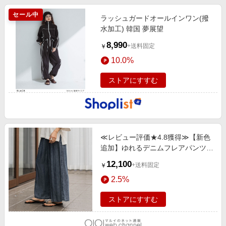
セール中
ラッシュガードオールインワン(撥
水加工) 韓国 夢展望
8,990
+送料固定
￥
10.0%
ストアにすすむ
≪レビュー評価★4.8獲得≫【新色
追加】ゆれるデニムフレアパンツ
ネイビー
12,100
+送料固定
￥
2.5%
ストアにすすむ