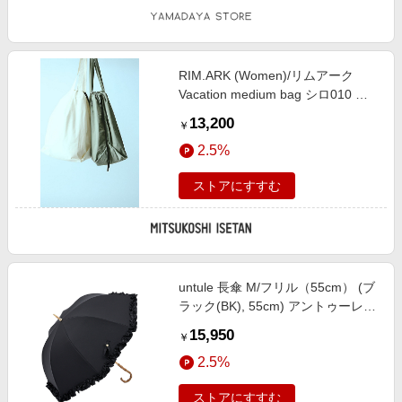
RIM.ARK (Women)/リムアーク
Vacation medium bag シロ010 旅
行用かばん・バッグ【三越伊勢丹/
13,200
￥
公式】
2.5%
ストアにすすむ
untule 長傘 M/フリル（55cm） (ブ
ラック(BK), 55cm) アントゥーレ
ELLE SHOP
15,950
￥
2.5%
ストアにすすむ