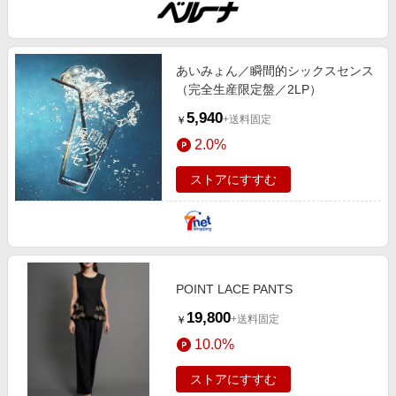
あいみょん／瞬間的シックスセンス
（完全生産限定盤／2LP）
5,940
+送料固定
￥
2.0%
ストアにすすむ
POINT LACE PANTS
19,800
+送料固定
￥
10.0%
ストアにすすむ