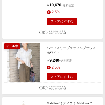
Z
10,670
+送料固定
￥
2.5%
ストアにすすむ
セール中
ハーフスリーブラッフルブラウス
ホワイト
9,240
+送料固定
￥
2.5%
ストアにすすむ
MidiUmi/ミディウミ MidiUmi ニー