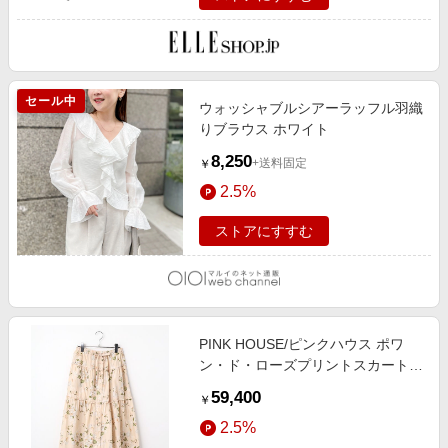
セール中
ウォッシャブルシアーラッフル羽織
りブラウス ホワイト
8,250
+送料固定
￥
2.5%
ストアにすすむ
PINK HOUSE/ピンクハウス ポワ
ン・ド・ローズプリントスカート
ペールピンク F
59,400
￥
2.5%