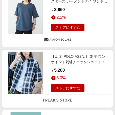
スターズ ガーメントダイ ワンポイ
ント Tシャツ コバルトブルー
3,960
￥
LARGE
2.5%
ストアにすすむ
【U. S. POLO ASSN.】 別注 ワン
ポイント刺繍チェックショートスリ
ーブシャツ【限定展開】
5,280
￥
3.0%
ストアにすすむ