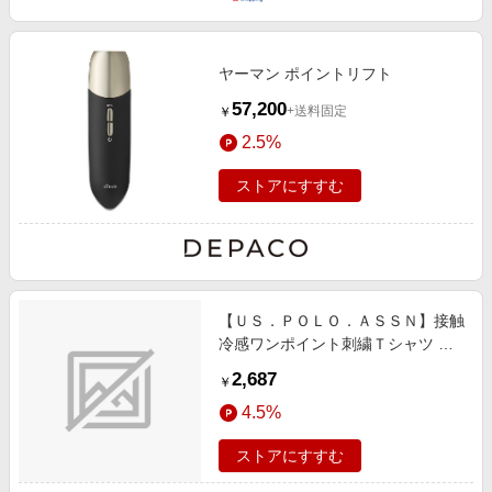
ヤーマン ポイントリフト
57,200
+送料固定
￥
2.5%
ストアにすすむ
【ＵＳ．ＰＯＬＯ．ＡＳＳＮ】接触
冷感ワンポイント刺繍Ｔシャツ ネ
イビー/紺 Ｓ レディース GeeRA 夏
2,687
￥
号 UV対策/UVカット,ひんやりアイ
4.5%
テム,接触冷感,体型カバー お薦め商
品,ネット限定 Tシャツ,カットソー,
ストアにすすむ
プルオーバー ロゴ