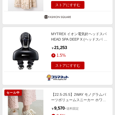
ストアにすすむ
MYTREX イオン電気針ヘッドスパ
HEAD SPA DEEP X (ヘッドスパ デ
ィープ エックス) MT-HSDX-24B-B
21,253
￥
1.5%
ストアにすすむ
セール中
【22.5-25.5】2WAY モノグラムパ
ーツボリュームスニーカー ホワイ
ト
9,570
+送料固定
￥