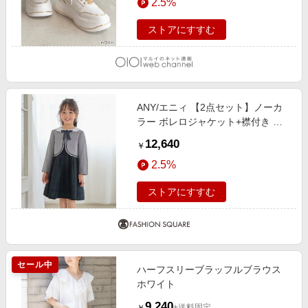
2.5%
ストアにすすむ
ANY/エニィ 【2点セット】ノーカ
ラー ボレロジャケット+襟付き ワ
ンピース ブラックウォッチ 130
12,640
￥
2.5%
ストアにすすむ
セール中
ハーフスリーブラッフルブラウス
ホワイト
9,240
+送料固定