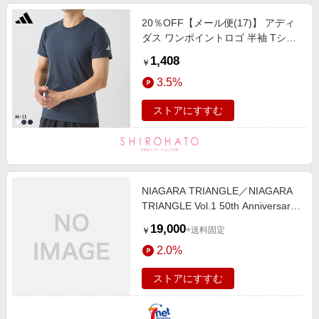
20％OFF【メール便(17)】 アディ
ダス ワンポイントロゴ 半袖 Tシャ
ツ メンズ adidas スポーツ クルー
1,408
￥
ネック 綿100％
3.5%
ストアにすすむ
NIAGARA TRIANGLE／NIAGARA
TRIANGLE Vol.1 50th Anniversary
Edition（完全生産限定盤／
19,000
+送料固定
￥
3CD+Blu-ray）
2.0%
ストアにすすむ