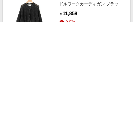
ドルワークカーディガン ブラック
(color99) FREE
11,858
￥
2.5%
ストアにすすむ
セール中
Comfy SET UP｜ベルテッドジレ
【セットアップ対応／通勤／カセッ
ト服／接触冷感／UVカット】 チャ
8,976
+送料固定
￥
コールグレー（013）
2.5%
ストアにすすむ