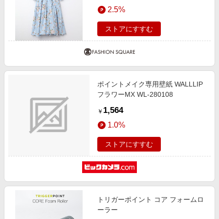
エンタメ
2.5%
楽天サービス特集
スポーツ・アウトドア・ゴルフ
旅行特集
ストアにすすむ
インテリア・寝具
お中元特集2026
ペット・花・DIY・車
わくわく夏特集
旅行・レジャー・ホテル予約
とことん買い物チャレンジ
ポイントメイク専用壁紙 WALLLIP
生活・お役立ち
Apple公式サイト×楽天カード分割払い
フラワーMX WL-280108
金融・マネー・保険
Qoo10メガポ
1,564
￥
デジタルコンテンツ
1.0%
ビジネス・その他サービス
ストアにすすむ
トリガーポイント コア フォームロ
ーラー