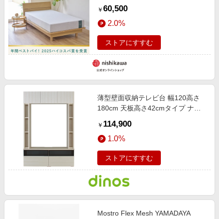
60,500
￥
2.0%
ストアにすすむ
薄型壁面収納テレビ台 幅120高さ
180cm 天板高さ42cmタイプ ナチ
ュラル 【通販】
114,900
￥
1.0%
ストアにすすむ
Mostro Flex Mesh YAMADAYA