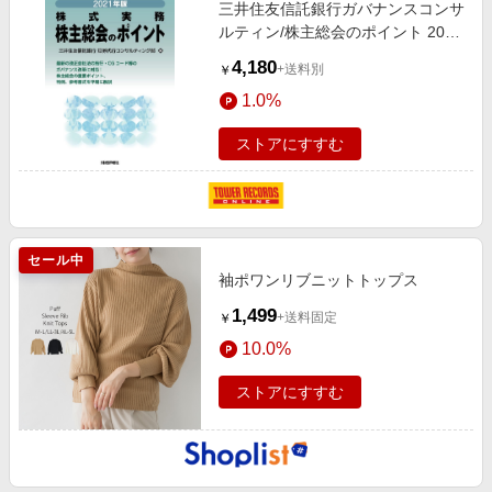
三井住友信託銀行ガバナンスコンサ
ルティン/株主総会のポイント 2021
年版 株式実務[9784881775509]
4,180
+送料別
￥
1.0%
ストアにすすむ
セール中
袖ポワンリブニットトップス
1,499
+送料固定
￥
10.0%
ストアにすすむ