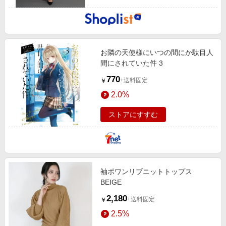
お隣の天使様にいつの間にか駄目人
間にされていた件 3
770
+送料固定
￥
2.0%
ストアにすすむ
袖ポワンリブニットトップス
BEIGE
2,180
+送料固定
￥
2.5%