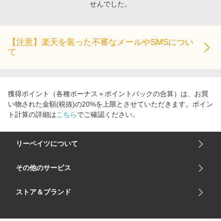
せんでした。
エンタメ
楽天サービス特集
スポーツ・アウトドア・ゴルフ
旅行特集
インテリア・寝具
【注意】楽天を装った不審なメールやSMSについ
お中元特集2026
て
ペット・花・DIY・車
わくわく夏特集
旅行・レジャー・ホテル予約
とことん買い物チャレンジ
生活・お役立ち
Apple公式サイト×楽天カード分割払い
獲得ポイント（各種ボーナス＋ポイントバックの合算）は、お買
金融・マネー・保険
い物された金額(税抜)の20%を上限とさせていただきます。ポイン
Qoo10メガポ
ト計算の詳細は
こちら
でご確認ください。
デジタルコンテンツ
ビジネス・その他サービス
リーベイツについて
会社概要
その他のサービス
ご利用ガイド
楽天市場
ストア＆ブランド
サイトマップ
楽天モバイル
ユニクロオンラインストア
リーベイツ 公式アプリ