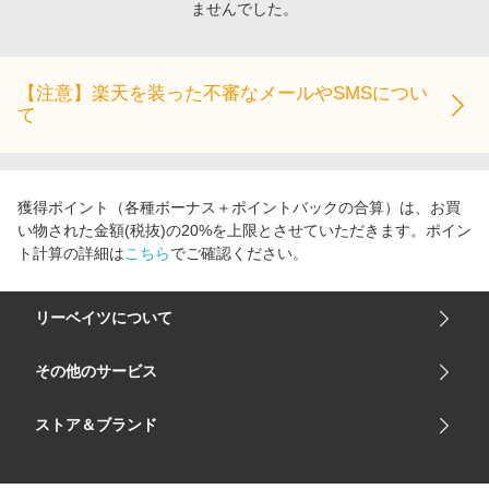
ませんでした。
エンタメ
楽天サービス特集
スポーツ・アウトドア・ゴルフ
旅行特集
インテリア・寝具
【注意】楽天を装った不審なメールやSMSについ
わくわく夏特集
て
ペット・花・DIY・車
とことん買い物チャレンジ
旅行・レジャー・ホテル予約
Apple公式サイト×楽天カード分割払い
生活・お役立ち
Qoo10メガポ
獲得ポイント（各種ボーナス＋ポイントバックの合算）は、お買
金融・マネー・保険
い物された金額(税抜)の20%を上限とさせていただきます。ポイン
Samsung ボーナスキャンペーン
ト計算の詳細は
こちら
でご確認ください。
デジタルコンテンツ
週末の高還元 夏の長期版
ビジネス・その他サービス
リーベイツについて
会社概要
その他のサービス
ご利用ガイド
楽天市場
ストア＆ブランド
サイトマップ
楽天モバイル
ユニクロオンラインストア
リーベイツ 公式アプリ