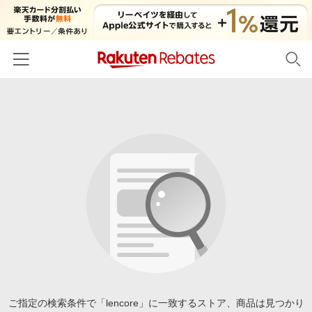
ホーム
カテゴリー一覧
百貨店・総合ECモール
イベント一覧
ファッション・インナー・小物
リーベイツ注目ストア
ヘルプ
食品・スイーツ・お酒
初回購入者限定特典
友達紹介
日用品・キッチン用品
対象ストア新規限定特典
コスメ・健康・医薬品
楽天IDでログイン/会員登録
新着ストアのご紹介
キッズ・ベビー用品
電子書籍特集
家電・PC・スマホ・カメラ
ご指定の検索条件で「lencore」に一致するストア、商品は見つかり
楽天ペイ導入ストア