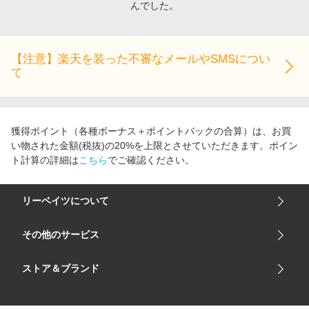
んでした。
エンタメ
楽天サービス特集
スポーツ・アウトドア・ゴルフ
旅行特集
インテリア・寝具
【注意】楽天を装った不審なメールやSMSについ
お中元特集2026
て
ペット・花・DIY・車
わくわく夏特集
旅行・レジャー・ホテル予約
とことん買い物チャレンジ
生活・お役立ち
Apple公式サイト×楽天カード分割払い
獲得ポイント（各種ボーナス＋ポイントバックの合算）は、お買
金融・マネー・保険
い物された金額(税抜)の20%を上限とさせていただきます。ポイン
Qoo10メガポ
ト計算の詳細は
こちら
でご確認ください。
デジタルコンテンツ
ビジネス・その他サービス
リーベイツについて
会社概要
その他のサービス
ご利用ガイド
楽天市場
ストア＆ブランド
サイトマップ
楽天モバイル
ユニクロオンラインストア
リーベイツ 公式アプリ