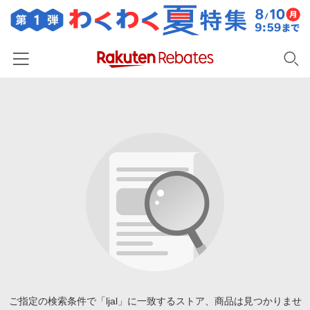
ホーム
カテゴリー一覧
百貨店・総合ECモール
イベント一覧
ファッション・インナー・小物
リーベイツ注目ストア
ヘルプ
食品・スイーツ・お酒
初回購入者限定特典
友達紹介
日用品・キッチン用品
対象ストア新規限定特典
コスメ・健康・医薬品
楽天IDでログイン/会員登録
新着ストアのご紹介
キッズ・ベビー用品
電子書籍特集
家電・PC・スマホ・カメラ
ご指定の検索条件で「ljal」に一致するストア、商品は見つかりませ
楽天ペイ導入ストア