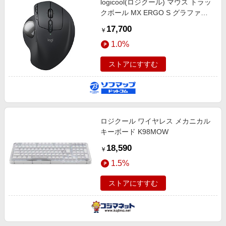
logicool(ロジクール) マウス トラッ
クボール MX ERGO S グラファイ
ト MXTB2 ［光学式 /無線(ワイヤレ
17,700
￥
ス) /8ボタン /Bluetooth・USB］
1.0%
ストアにすすむ
ロジクール ワイヤレス メカニカル
キーボード K98MOW
18,590
￥
1.5%
ストアにすすむ