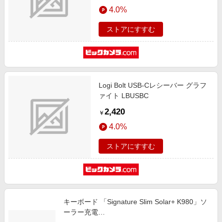
エンタメ
4.0%
楽天サービス特集
スポーツ・アウトドア・ゴルフ
旅行特集
ストアにすすむ
インテリア・寝具
わくわく夏特集
ペット・花・DIY・車
とことん買い物チャレンジ
旅行・レジャー・ホテル予約
Apple公式サイト×楽天カード分割払い
Logi Bolt USB-Cレシーバー グラフ
生活・お役立ち
Qoo10メガポ
ァイト LBUSBC
金融・マネー・保険
Samsung ボーナスキャンペーン
2,420
￥
デジタルコンテンツ
週末の高還元 夏の長期版
4.0%
ビジネス・その他サービス
ストアにすすむ
キーボード 「Signature Slim Solar+ K980」ソ
ーラー充電