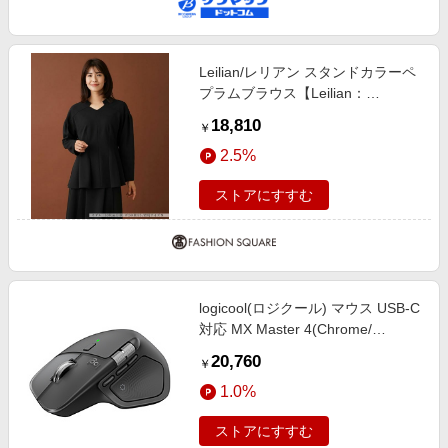
Leilian/レリアン スタンドカラーペ
プラムブラウス【Leilian：
EZUMI】 ブラック 9(M)
18,810
￥
2.5%
ストアにすすむ
logicool(ロジクール) マウス USB-C
対応 MX Master 4(Chrome/
Android/ iPadOS/ Mac/ Windows11
20,760
￥
対応) グラファイト MX2400GR
1.0%
［光学式 /無線(ワイヤレス) /8ボタ
ン /Bluetooth・USB］
ストアにすすむ