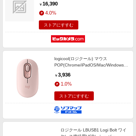
(Chrome/Android/iPadOS/iOS/Mac/Windows11
16,390
￥
対応) グラファイト K980GR [ワイヤレス /日本
4.0%
語配列 /パンタグラフ]
ストアにすすむ
logicool(ロジクール) マウス
POP(Chrome/iPadOS/Mac/Windows11
対応) ローズ M370RS ［光学式 /無線
3,936
￥
(ワイヤレス) /4ボタン /Bluetooth］
1.0%
ストアにすすむ
ロジクール LBUSB1 Logi Bolt ワイ