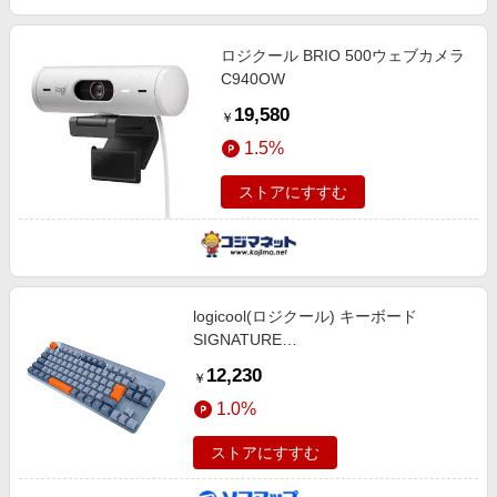
ロジクール BRIO 500ウェブカメラ
C940OW
19,580
￥
1.5%
ストアにすすむ
logicool(ロジクール) キーボード
SIGNATURE
K855(Chrome/Android/Mac/Windows11
12,230
￥
対応) ブルーグレー K855BG ［ワイヤ
1.0%
レス /Bluetooth・USB］
ストアにすすむ