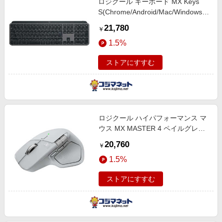
ロジクール キーボード MX Keys
S(Chrome/Android/Mac/Windows11
対応) ［ワイヤレス /Bluetooth］ グ
21,780
￥
ラファイト KX800SGR
1.5%
ストアにすすむ
ロジクール ハイパフォーマンス マ
ウス MX MASTER 4 ペイルグレー
[光学式 /無線(ワイヤレス) /8ボタン
20,760
￥
/Bluetooth・USB] MX2400PG
1.5%
ストアにすすむ