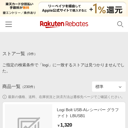
ホーム
ストア一覧
カテゴリー一覧
（
0
件）
ご指定の検索条件で「logi」に一致するストアは見つかりませんでし
百貨店・総合ECモール
イベント一覧
た。
ファッション・インナー・小物
リーベイツ注目ストア
ヘルプ
食品・スイーツ・お酒
商品一覧
（
230
件）
初回購入者限定特典
友達紹介
日用品・キッチン用品
対象ストア新規限定特典
最新の価格、送料、在庫状況と決済方法は遷移先ページでご確認ください。
コスメ・健康・医薬品
楽天IDでログイン/会員登録
新着ストアのご紹介
Logi Bolt USB-Aレシーバー グラフ
キッズ・ベビー用品
ァイト LBUSB1
電子書籍特集
家電・PC・スマホ・カメラ
1,320
楽天ペイ導入ストア
￥