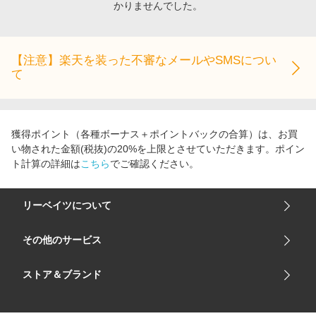
かりませんでした。
エンタメ
楽天サービス特集
スポーツ・アウトドア・ゴルフ
旅行特集
インテリア・寝具
【注意】楽天を装った不審なメールやSMSについ
わくわく夏特集
て
ペット・花・DIY・車
とことん買い物チャレンジ
旅行・レジャー・ホテル予約
Apple公式サイト×楽天カード分割払い
生活・お役立ち
Qoo10メガポ
獲得ポイント（各種ボーナス＋ポイントバックの合算）は、お買
金融・マネー・保険
い物された金額(税抜)の20%を上限とさせていただきます。ポイン
Samsung ボーナスキャンペーン
ト計算の詳細は
こちら
でご確認ください。
デジタルコンテンツ
週末の高還元 夏の長期版
ビジネス・その他サービス
リーベイツについて
会社概要
その他のサービス
ご利用ガイド
楽天市場
ストア＆ブランド
サイトマップ
楽天モバイル
ユニクロオンラインストア
リーベイツ 公式アプリ