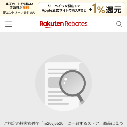
ホーム
カテゴリー一覧
百貨店・総合ECモール
イベント一覧
ファッション・インナー・小物
リーベイツ注目ストア
ヘルプ
食品・スイーツ・お酒
初回購入者限定特典
友達紹介
日用品・キッチン用品
対象ストア新規限定特典
コスメ・健康・医薬品
楽天IDでログイン/会員登録
新着ストアのご紹介
キッズ・ベビー用品
電子書籍特集
家電・PC・スマホ・カメラ
ご指定の検索条件で「m20vj5526」に一致するストア、商品は見つ
楽天ペイ導入ストア