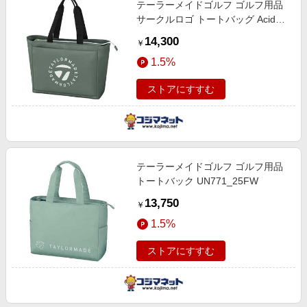
テーラーメイドゴルフ ゴルフ用品
エンタメ
楽天サービス特集
サークルロゴ トートバッグ Acid
スポーツ・アウトドア・ゴルフ
Green [L52×W18×H35cm] Acid
旅行特集
14,300
￥
Green UN749_25FW
インテリア・寝具
わくわく夏特集
1.5%
ペット・花・DIY・車
とことん買い物チャレンジ
ストアにすすむ
旅行・レジャー・ホテル予約
Apple公式サイト×楽天カード分割払い
生活・お役立ち
Qoo10メガポ
金融・マネー・保険
Samsung ボーナスキャンペーン
デジタルコンテンツ
テーラーメイドゴルフ ゴルフ用品
週末の高還元 夏の長期版
トートバック UN771_25FW
ビジネス・その他サービス
13,750
￥
1.5%
ストアにすすむ