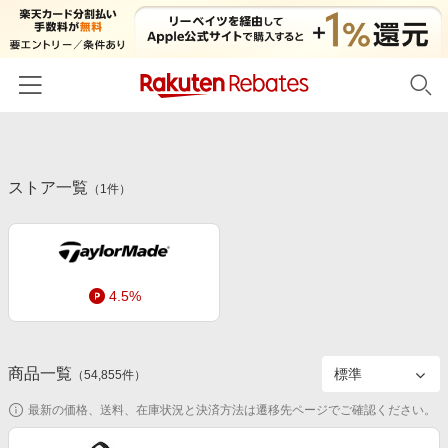
ホーム
ストア一覧
カテゴリー一覧
（
1
件）
百貨店・総合ECモール
イベント一覧
ファッション・インナー・小物
リーベイツ注目ストア
ヘルプ
食品・スイーツ・お酒
4.5%
初回購入者限定特典
友達紹介
日用品・キッチン用品
対象ストア新規限定特典
コスメ・健康・医薬品
楽天IDでログイン/会員登録
新着ストアのご紹介
商品一覧
（
54,855
件）
キッズ・ベビー用品
電子書籍特集
最新の価格、送料、在庫状況と決済方法は遷移先ページでご確認ください。
家電・PC・スマホ・カメラ
楽天ペイ導入ストア