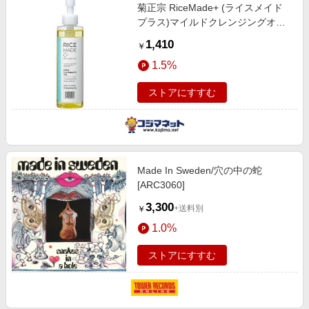
菊正宗 RiceMade+ (ライスメイド
プラス)マイルドクレンジングオイ
ル 200mL
1,410
￥
1.5%
ストアにすすむ
Made In Sweden/穴の中の蛇
[ARC3060]
3,300
+送料別
￥
1.0%
ストアにすすむ