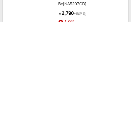
Be[NA5207CD]
2,790
+送料別
￥
1.0%
ストアにすすむ
Rhythm Makers/キッキン・プレゼ
ンツ・デライト45s：DJ'sチョイス
[OTLCD-5344]
2,640
+送料別
￥
1.0%
ストアにすすむ