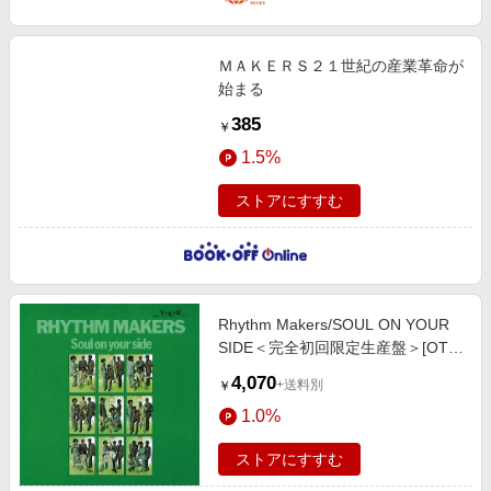
ＭＡＫＥＲＳ２１世紀の産業革命が
始まる
385
￥
1.5%
ストアにすすむ
Rhythm Makers/SOUL ON YOUR
SIDE＜完全初回限定生産盤＞[OTS-
152]
4,070
+送料別
￥
1.0%
ストアにすすむ