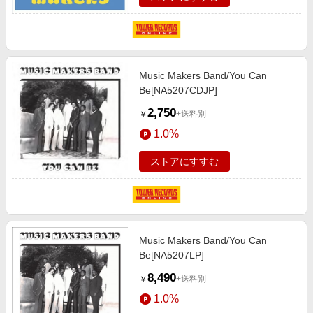
Music Makers Band/You Can
Be[NA5207CDJP]
2,750
+送料別
￥
1.0%
ストアにすすむ
Music Makers Band/You Can
Be[NA5207LP]
8,490
+送料別
￥
1.0%