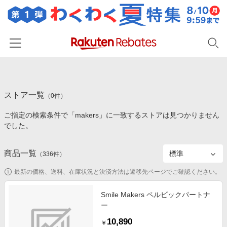
ホーム
ストア一覧
カテゴリー一覧
（
0
件）
ご指定の検索条件で「makers」に一致するストアは見つかりません
百貨店・総合ECモール
イベント一覧
でした。
ファッション・インナー・小物
リーベイツ注目ストア
ヘルプ
食品・スイーツ・お酒
商品一覧
（
336
件）
初回購入者限定特典
友達紹介
日用品・キッチン用品
対象ストア新規限定特典
最新の価格、送料、在庫状況と決済方法は遷移先ページでご確認ください。
コスメ・健康・医薬品
楽天IDでログイン/会員登録
新着ストアのご紹介
Smile Makers ペルビックパートナ
キッズ・ベビー用品
ー
電子書籍特集
家電・PC・スマホ・カメラ
10,890
楽天ペイ導入ストア
￥