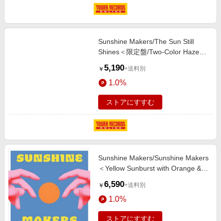
Sunshine Makers/The Sun Still
Shines＜限定盤/Two-Color Haze
Vinyl＞[99048110075]
5,190
+送料別
￥
1.0%
ストアにすすむ
Sunshine Makers/Sunshine Makers
＜Yellow Sunburst with Orange &
White Vinyl＞[IMT97958881]
6,590
+送料別
￥
1.0%
ストアにすすむ