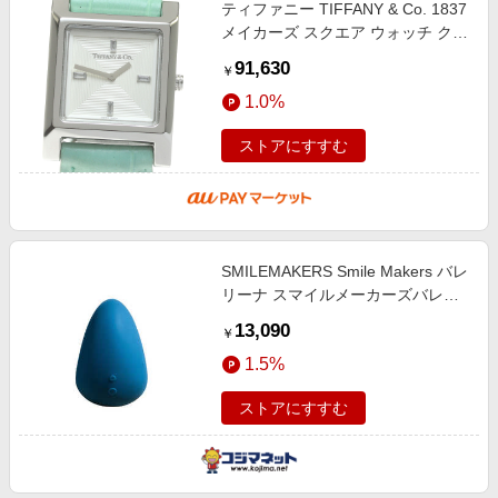
ティファニー TIFFANY & Co. 1837
メイカーズ スクエア ウォッチ クォ
ーツ レディース 良品
91,630
￥
_835149【ev15】
1.0%
ストアにすすむ
SMILEMAKERS Smile Makers バレ
リーナ スマイルメーカーズバレリ
ーナ
13,090
￥
1.5%
ストアにすすむ