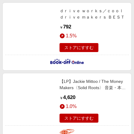
ｄｒｉｖｅ ｗｏｒｋｓ／ｃｏｏｌ
ｄｒｉｖｅ ｍａｋｅｒｓ ＢＥＳＴ
792
￥
1.5%
ストアにすすむ
【LP】Jackie Mittoo / The Money
Makers〈Solid Roots〉 音楽・本
MEN RECORD ONE SIZE
4,620
￥
1.0%
ストアにすすむ