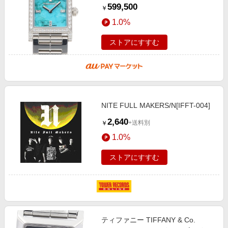
チール 1387 クオーツ レディース 1
599,500
￥
年保証 TIFFANY & Co. 中古 R & K
1.0%
リ
ストアにすすむ
NITE FULL MAKERS/N[IFFT-004]
2,640
+送料別
￥
1.0%
ストアにすすむ
ティファニー TIFFANY & Co.