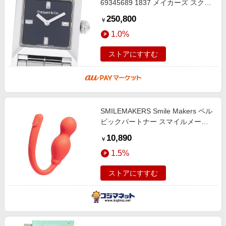
69345689 1837 メイカーズ スクエ
ア 4Pダイヤ クォーツ レディース
250,800
￥
箱・保証書付き_951034
1.0%
ストアにすすむ
SMILEMAKERS Smile Makers ペル
ビックパートナー スマイルメーカ
ーズペルビックパー
10,890
￥
1.5%
ストアにすすむ