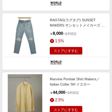
RAGTAG(ラグタグ) SUNSET
MAKERS サンセットメイカーズ レ
ディース パンツ（その他） サイ
8,000
+送料固定
￥
ズ：24(S位)
1.5%
ストアにすすむ
Marvine Pontiak Shirt Makers／
Italian Collar SH イエロー
44,000
+送料固定
￥
2.5%
ストアにすすむ