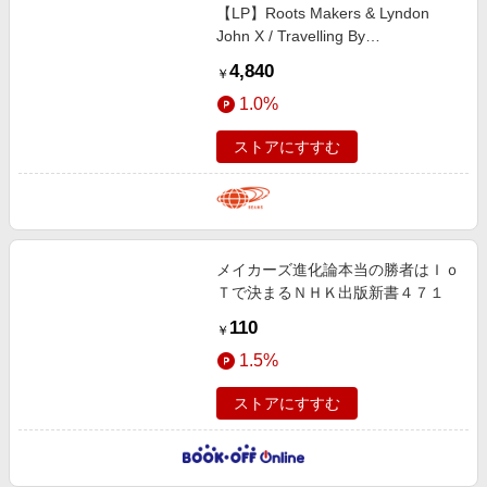
【LP】Roots Makers & Lyndon
John X / Travelling By
dragonfly〈Back To Basics
4,840
￥
Records〉 音楽・本 MEN
1.0%
RECORD ONE SIZE
ストアにすすむ
メイカーズ進化論本当の勝者はＩｏ
Ｔで決まるＮＨＫ出版新書４７１
110
￥
1.5%
ストアにすすむ