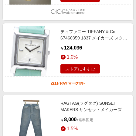
ティファニー TIFFANY & Co.
67460359 1837 メイカーズ スクエ
ア クォーツ レディース 美品
124,036
￥
_847717【ev20】
1.0%
ストアにすすむ
RAGTAG(ラグタグ) SUNSET
MAKERS サンセットメイカーズ レ
ディース パンツ（その他） サイ
8,000
+送料固定
￥
ズ：24(S位)
1.5%