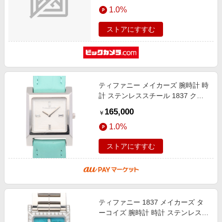
エンタメ
1.0%
楽天サービス特集
スポーツ・アウトドア・ゴルフ
旅行特集
ストアにすすむ
インテリア・寝具
お中元特集2026
ペット・花・DIY・車
わくわく夏特集
旅行・レジャー・ホテル予約
とことん買い物チャレンジ
ティファニー メイカーズ 腕時計 時
生活・お役立ち
Apple公式サイト×楽天カード分割払い
計 ステンレススチール 1837 クオ
金融・マネー・保険
ーツ 磨き直し済 レディース 1年保
Qoo10メガポ
165,000
￥
証 TIFFANY & Co. 中古 R & Kリサ
デジタルコンテンツ
1.0%
イク
ビジネス・その他サービス
ストアにすすむ
ティファニー 1837 メイカーズ タ
ーコイズ 腕時計 時計 ステンレスス