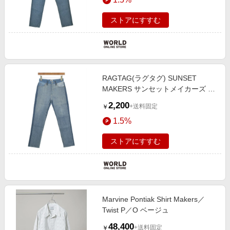
ストアにすすむ
RAGTAG(ラグタグ) SUNSET
MAKERS サンセットメイカーズ レ
ディース デニムパンツ サイズ：
2,200
+送料固定
￥
24(S位)
1.5%
ストアにすすむ
Marvine Pontiak Shirt Makers／
Twist P／O ベージュ
48,400
+送料固定
￥