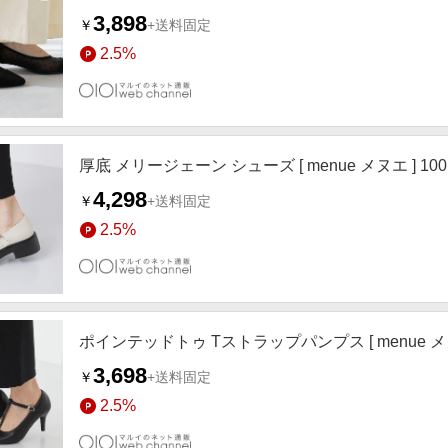
3,898
￥
+送料固定
2.5%
厚底 メリージェーン シューズ [ menue メヌエ ] 1
4,298
￥
+送料固定
2.5%
ポインテッドトゥ Tストラップパンプス [ menue メヌ
3,698
￥
+送料固定
2.5%