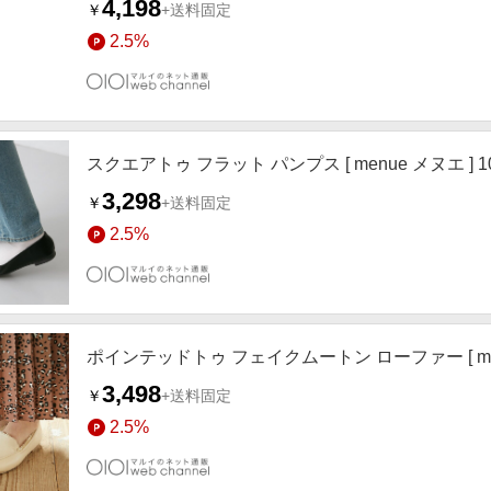
4,198
￥
+送料固定
2.5%
スクエアトゥ フラット パンプス [ menue メヌエ ] 
3,298
￥
+送料固定
2.5%
ポインテッドトゥ フェイクムートン ローファー [ men
3,498
￥
+送料固定
2.5%