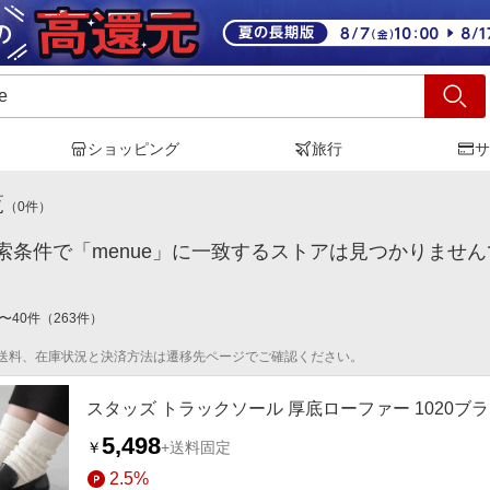
ショッピング
旅行
サ
nue
」の検索結果
覧
（
0
件）
索条件で「menue」に一致するストアは見つかりませ
〜
40
件
（
263
件）
送料、在庫状況と決済方法は遷移先ページでご確認ください。
スタッズ トラックソール 厚底ローファー 1020ブ
5,498
￥
+送料固定
2.5%