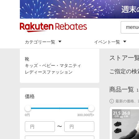
カテゴリー一覧
イベント一覧
トップ
「
me
カテゴリ
ストア一
靴
キッズ・ベビー・マタニティ
ご指定の検
レディースファッション
商品一覧
1
価格
最新の価格、
0
円
300,000
円+
〜