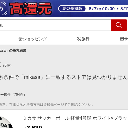
ショッピング
旅行
サ
asa
」の検索結果
覧
（
0
件）
索条件で「mikasa」に一致するストアは見つかりませ
〜
40
件
（
704
件）
送料、在庫状況と決済方法は遷移先ページでご確認ください。
ミカサ サッカーボール 軽量4号球 ホワイト×ブラ
3,630