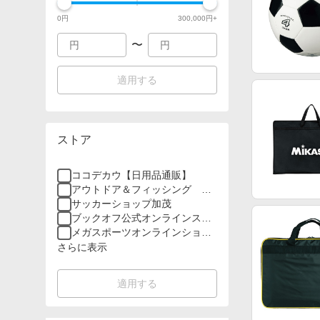
0
円
300,000
円+
〜
適用する
ストア
ココデカウ【日用品通販】
アウトドア＆フィッシング ナ
チュラム
サッカーショップ加茂
ブックオフ公式オンラインスト
ア
メガスポーツオンラインショッ
プ
さらに表示
適用する