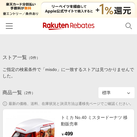
ホーム
ストア一覧
カテゴリー一覧
（
0
件）
ご指定の検索条件で「misdo」に一致するストアは見つかりませんで
百貨店・総合ECモール
イベント一覧
した。
ファッション・インナー・小物
リーベイツ注目ストア
ヘルプ
食品・スイーツ・お酒
商品一覧
（
2
件）
初回購入者限定特典
友達紹介
日用品・キッチン用品
対象ストア新規限定特典
最新の価格、送料、在庫状況と決済方法は遷移先ページでご確認ください。
コスメ・健康・医薬品
楽天IDでログイン/会員登録
新着ストアのご紹介
トミカ No.40 ミスタードーナツ 移
キッズ・ベビー用品
動販売車
電子書籍特集
家電・PC・スマホ・カメラ
499
楽天ペイ導入ストア
￥