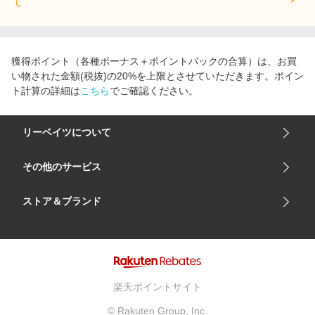
て
獲得ポイント（各種ボーナス＋ポイントバックの合算）は、お買
い物された金額(税抜)の20%を上限とさせていただきます。ポイン
ト計算の詳細は
こちら
でご確認ください。
リーベイツについて
会社概要
その他のサービス
ご利用ガイド
楽天市場
ストア＆ブランド
サイトマップ
楽天モバイル
ユニクロオンラインストア
リーベイツ 公式アプリ
GU（ジーユー）
リーベイツ ポイントアシスト
資生堂オンラインストア
ヘルプ・お問い合わせ
楽天ポイントサイト
Apple公式サイト
利用規約
© Rakuten Group, Inc.