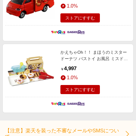
エンタメ
1.0%
楽天サービス特集
スポーツ・アウトドア・ゴルフ
旅行特集
ストアにすすむ
インテリア・寝具
わくわく夏特集
ペット・花・DIY・車
とことん買い物チャレンジ
旅行・レジャー・ホテル予約
Apple公式サイト×楽天カード分割払い
かえちゃOh！！ まほうのミスター
生活・お役立ち
Qoo10メガポ
ドーナツ バストイ お風呂 ミスド
金融・マネー・保険
誕生日 プレゼント ギフト 3歳 4歳
Samsung ボーナスキャンペーン
4,997
￥
5歳
デジタルコンテンツ
週末の高還元 夏の長期版
1.0%
ビジネス・その他サービス
ストアにすすむ
【注意】楽天を装った不審なメールやSMSについ