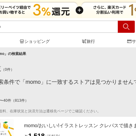
ショッピング
旅行
サ
mo
」の検索結果
覧
（
0
件）
索条件で「momo」に一致するストアは見つかりません
〜
40
件
（
813
件）
送料、在庫状況と決済方法は遷移先ページでご確認ください。
momo/おいしい!イラストレッスン クレパスで描きました[
1,518