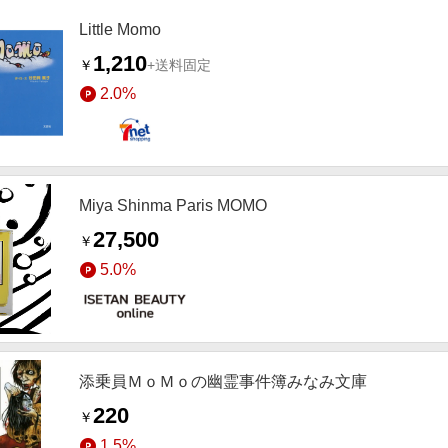
Little Momo
1,210
￥
+送料固定
2.0%
Miya Shinma Paris MOMO
27,500
￥
5.0%
添乗員ＭｏＭｏの幽霊事件簿みなみ文庫
220
￥
1.5%