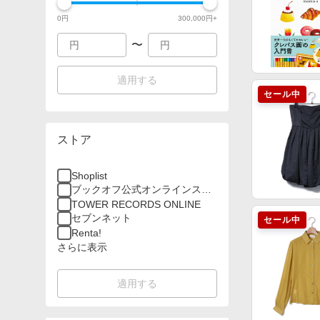
0
円
300,000
円+
〜
適用する
セール中
ストア
Shoplist
ブックオフ公式オンラインスト
ア
TOWER RECORDS ONLINE
セブンネット
セール中
Renta!
さらに表示
適用する