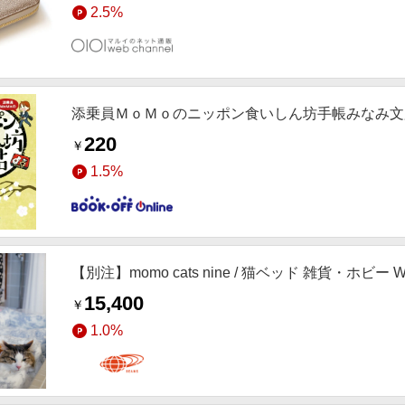
2.5%
添乗員ＭｏＭｏのニッポン食いしん坊手帳みなみ文
220
￥
1.5%
【別注】momo cats nine / 猫ベッド 雑貨・ホビー WO
15,400
￥
1.0%