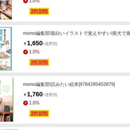
1.0%
momo編集部/面白いイラストで覚えやすい!柴犬で覚える
1,650
￥
+送料別
1.0%
momo編集部/読みたい絵本[9784295402879]
1,760
￥
+送料別
1.0%