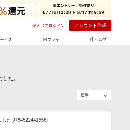
アカウント作成
楽天IDでログイン
ービス
プレイ
ヘルプ
でした。
9784522441558]