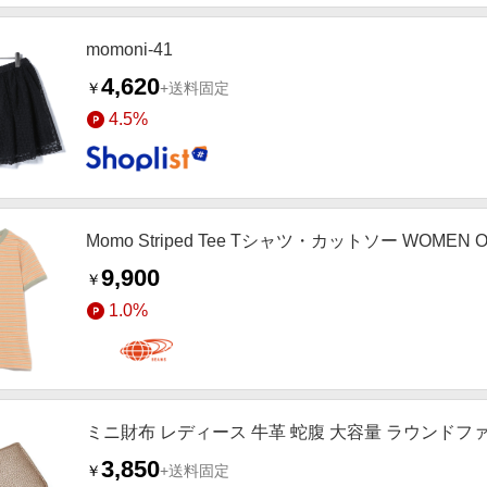
momoni-41
4,620
￥
+送料固定
4.5%
Momo Striped Tee Tシャツ・カットソー WOMEN O
9,900
￥
1.0%
ミニ財布 レディース 牛革 蛇腹 大容量 ラウンドファス
3,850
￥
+送料固定