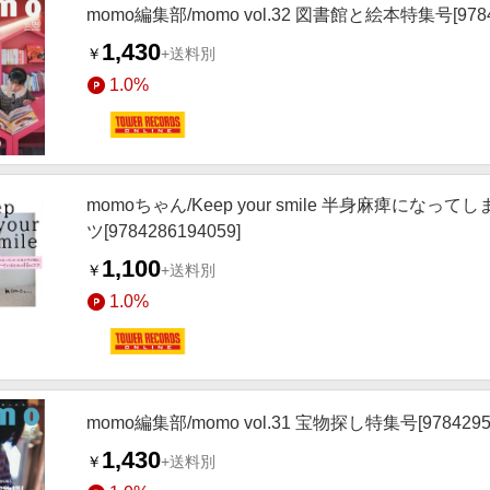
momo編集部/momo vol.32 図書館と絵本特集号[97842
1,430
￥
+送料別
1.0%
momoちゃん/Keep your smile 半身麻痺
ツ[9784286194059]
1,100
￥
+送料別
1.0%
momo編集部/momo vol.31 宝物探し特集号[97842954
1,430
￥
+送料別