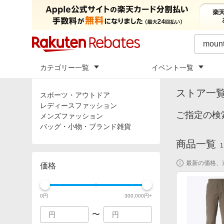
カテゴリー一覧
イベント一覧
トップ
「
mou
カテゴリ
ストア一
スポーツ・アウトドア
レディースファッション
ご指定の検索
メンズファッション
バッグ・小物・ブランド雑貨
商品一覧
1
最新の価格、
価格
0
円
300,000
円+
〜