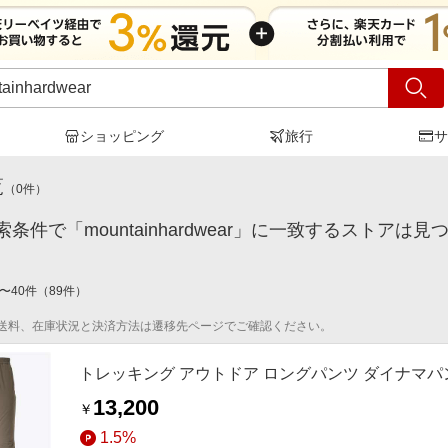
ショッピング
旅行
サ
ntainhardwear
」の検索結果
覧
（
0
件）
条件で「mountainhardwear」に一致するストアは
〜
40
件
（
89
件）
送料、在庫状況と決済方法は遷移先ページでご確認ください。
トレッキング アウトドア ロングパンツ ダイナマパンツ メン
13,200
￥
1.5%