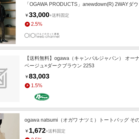
「OGAWA PRODUCTS」anewdown(R) 2WA
33,000
￥
+送料固定
2.5%
【送料無料】ogawa（キャンパルジャパン） オー
ベージュ×ダークブラウン 2253
83,003
￥
1.5%
ogawa natsumi（オガワ ナツミ）トートバッグ そ
1,672
￥
+送料固定