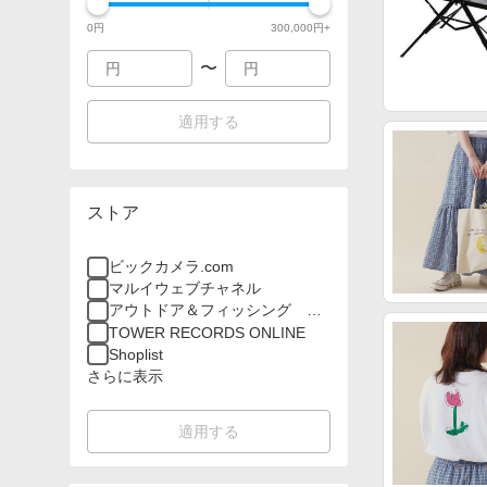
0
円
300,000
円+
〜
適用する
ストア
ビックカメラ.com
マルイウェブチャネル
アウトドア＆フィッシング ナ
チュラム
TOWER RECORDS ONLINE
Shoplist
さらに表示
適用する