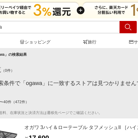
ショッピング
旅行
サ
awa
」の検索結果
覧
（
0
件）
索条件で「ogawa」に一致するストアは見つかりません
〜
40
件
（
472
件）
送料、在庫状況と決済方法は遷移先ページでご確認ください。
オガワ 3ハイ＆ローテーブル タフメッシュII ［ハイス
17,600