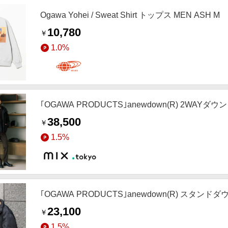
Ogawa Yohei / Sweat Shirt トップス MEN ASH M
10,780
￥
1.0%
｢OGAWA PRODUCTS｣anewdown(R) 2WAYダ
38,500
￥
1.5%
｢OGAWA PRODUCTS｣anewdown(R) スタン
23,100
￥
1.5%