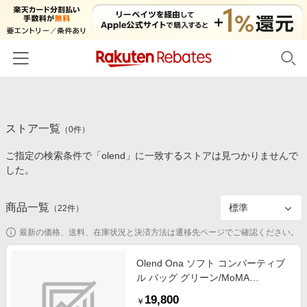
ホーム
ストア一覧
カテゴリー一覧
（
0
件）
ご指定の検索条件で「olend」に一致するストアは見つかりませんで
百貨店・総合ECモール
イベント一覧
した。
ファッション・インナー・小物
リーベイツ注目ストア
ヘルプ
食品・スイーツ・お酒
商品一覧
（
22
件）
初回購入者限定特典
友達紹介
日用品・キッチン用品
対象ストア新規限定特典
最新の価格、送料、在庫状況と決済方法は遷移先ページでご確認ください。
コスメ・健康・医薬品
楽天IDでログイン/会員登録
新着ストアのご紹介
Olend Ona ソフト コンバーティブ
キッズ・ベビー用品
ル バッグ グリーン/MoMA
電子書籍特集
STORE//ナイロン
家電・PC・スマホ・カメラ
19,800
楽天ペイ導入ストア
￥