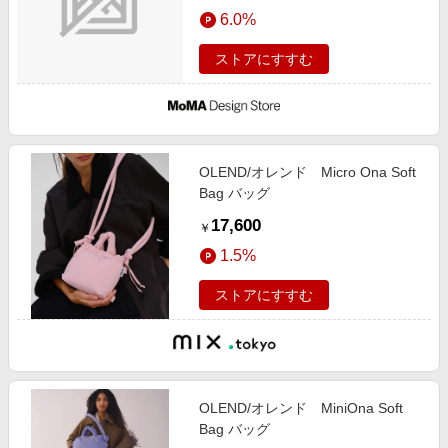
エンタメ
6.0%
楽天サービス特集
スポーツ・アウトドア・ゴルフ
旅行特集
ストアにすすむ
インテリア・寝具
わくわく夏特集
ペット・花・DIY・車
とことん買い物チャレンジ
旅行・レジャー・ホテル予約
Apple公式サイト×楽天カード分割払い
OLEND/オレンド Micro Ona Soft
生活・お役立ち
Qoo10メガポ
Bag バッグ
金融・マネー・保険
Samsung ボーナスキャンペーン
17,600
￥
デジタルコンテンツ
週末の高還元 夏の長期版
1.5%
ビジネス・その他サービス
ストアにすすむ
OLEND/オレンド MiniOna Soft
Bag バッグ