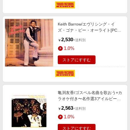
Keith Barrow/エヴリシング・イ
ズ・ゴナ・ビー・オーライト[PCD-
23177]
2,530
+送料別
￥
1.0%
ストアにすすむ
亀渕友香/ゴスペル名曲を歌おう+カ
ラオケ付き〜名作選3アイルビー･
オーライト(ウィ･シャル･オーヴァ
2,563
+送料別
￥
ーカム)[PVCP-8215]
1.0%
ストアにすすむ