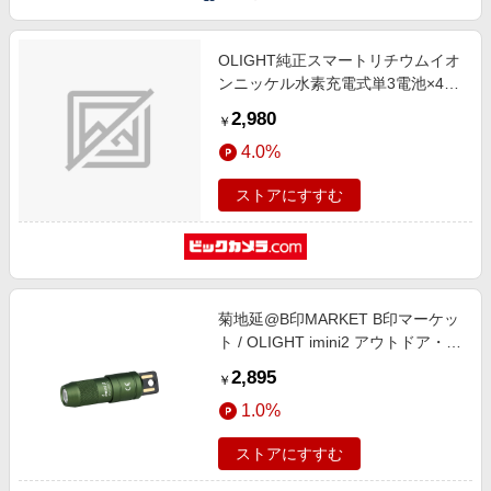
OLIGHT純正スマートリチウムイオ
ンニッケル水素充電式単3電池×4本
1パック 充電回数約1000回なので
2,980
￥
安心！ SeeSea×OLIGHT
4.0%
ストアにすすむ
菊地延@B印MARKET B印マーケッ
ト / OLIGHT imini2 アウトドア・ス
ポーツ MEN アーミーグリーン
2,895
￥
ONE SIZE
1.0%
ストアにすすむ