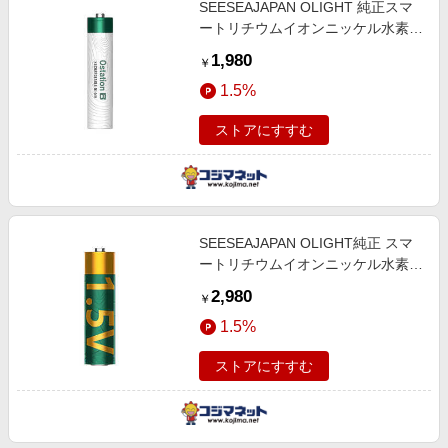
SEESEAJAPAN OLIGHT 純正スマ
エンタメ
楽天サービス特集
ートリチウムイオンニッケル水素充
スポーツ・アウトドア・ゴルフ
電式単4電池×4本1パック
旅行特集
1,980
￥
SeeSea×OLIGHT OST2D4
インテリア・寝具
わくわく夏特集
1.5%
ペット・花・DIY・車
とことん買い物チャレンジ
ストアにすすむ
旅行・レジャー・ホテル予約
Apple公式サイト×楽天カード分割払い
生活・お役立ち
Qoo10メガポ
金融・マネー・保険
Samsung ボーナスキャンペーン
デジタルコンテンツ
SEESEAJAPAN OLIGHT純正 スマ
週末の高還元 夏の長期版
ートリチウムイオンニッケル水素充
ビジネス・その他サービス
電式単3電池×4本1パック
2,980
￥
SeeSea×OLIGHT OST2D3
1.5%
ストアにすすむ