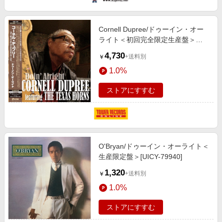
Cornell Dupree/ドゥーイン・オー
ライト＜初回完全限定生産盤＞
[PLP-7767]
4,730
+送料別
￥
1.0%
ストアにすすむ
O'Bryan/ドゥーイン・オーライト＜
生産限定盤＞[UICY-79940]
1,320
+送料別
￥
1.0%
ストアにすすむ