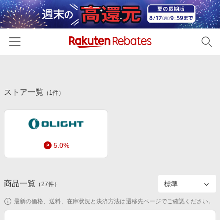
ホーム
ストア一覧
カテゴリー一覧
（
1
件）
百貨店・総合ECモール
イベント一覧
ファッション・インナー・小物
リーベイツ注目ストア
ヘルプ
食品・スイーツ・お酒
5.0%
初回購入者限定特典
友達紹介
日用品・キッチン用品
対象ストア新規限定特典
コスメ・健康・医薬品
楽天IDでログイン/会員登録
新着ストアのご紹介
商品一覧
（
27
件）
キッズ・ベビー用品
電子書籍特集
最新の価格、送料、在庫状況と決済方法は遷移先ページでご確認ください。
家電・PC・スマホ・カメラ
楽天ペイ導入ストア