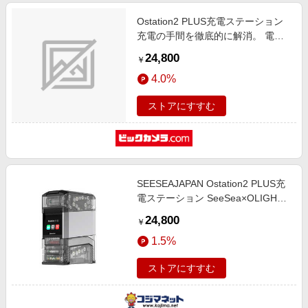
Ostation2 PLUS充電ステーション
充電の手間を徹底的に解消。 電池
の種類・充電スピードを自動認識、
24,800
￥
劣化したバッテリーの検出も可能！
4.0%
リモコン、懐中電灯、おもちゃ（プ
ラレール、ミニ四駆など）など用途
ストアにすすむ
沢山！ SeeSea×OLIGHT
SEESEAJAPAN Ostation2 PLUS充
電ステーション SeeSea×OLIGHT
OST2P
24,800
￥
1.5%
ストアにすすむ