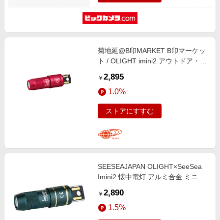
菊地延@B印MARKET B印マーケッ
ト / OLIGHT imini2 アウトドア・ス
ポーツ MEN パッションレッド
2,895
￥
ONE SIZE
1.0%
ストアにすすむ
SEESEAJAPAN OLIGHT×SeeSea
Imini2 懐中電灯 アルミ合金 ミニキ
ーホルダーライト エルフブルー
2,890
￥
imini2-EB
1.5%