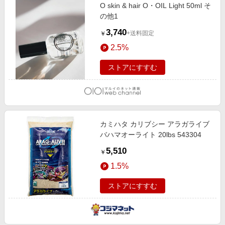
O skin & hair O・OIL Light 50ml そ
の他1
3,740
+送料固定
￥
2.5%
ストアにすすむ
カミハタ カリブシー アラガライブ
バハマオーライト 20lbs 543304
5,510
￥
1.5%
ストアにすすむ