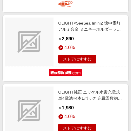
OLIGHT×SeeSea Imini2 懐中電灯
アルミ合金 ミニキーホルダーライ
ト ブラック SeeSea×OLIGHT
2,890
￥
4.0%
ストアにすすむ
OLIGHT純正 ニッケル水素充電式
単4電池×4本1パック 充電回数約
1000回なので安心！
1,980
￥
SeeSea×OLIGHT
4.0%
ストアにすすむ