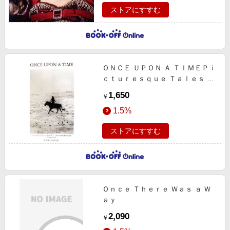
ストアにすすむ
ＯＮＣＥ ＵＰＯＮ Ａ ＴＩＭＥＰｉ
ｃｔｕｒｅｓｑｕｅ Ｔａｌｅｓ ｂ
ｙ ｔｈｅ Ｆｉｓｈ Ｗｈｏ Ｗａｌ
1,650
￥
ｋｅｄ ｏｎ Ｅａｒｔｈ １９８２‐
1.5%
ｐｒｅｓｅｎｔ
ストアにすすむ
Ｏｎｃｅ Ｔｈｅｒｅ Ｗａｓ ａ Ｗ
ａｙ
2,090
￥