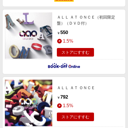
ＡＬＬ ＡＴ ＯＮＣＥ（初回限定
盤）（ＤＶＤ付）
550
￥
1.5%
ストアにすすむ
ＡＬＬ ＡＴ ＯＮＣＥ
792
￥
1.5%
ストアにすすむ