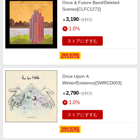
Once & Future Band/Deleted
Scenes[CLFC1272]
3,190
+送料別
￥
1.0%
ストアにすすむ
Once Upon A
Winter/Existence[SWRCD003]
2,790
+送料別
￥
1.0%
ストアにすすむ