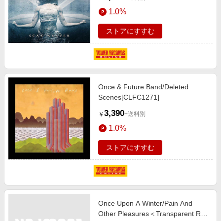
1.0%
ストアにすすむ
Once & Future Band/Deleted
Scenes[CLFC1271]
3,390
+送料別
￥
1.0%
ストアにすすむ
Once Upon A Winter/Pain And
Other Pleasures＜Transparent Red