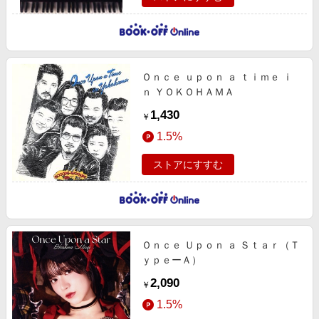
Ｏｎｃｅ ｕｐｏｎ ａ ｔｉｍｅ ｉ
ｎ ＹＯＫＯＨＡＭＡ
1,430
￥
1.5%
ストアにすすむ
Ｏｎｃｅ Ｕｐｏｎ ａ Ｓｔａｒ（Ｔ
ｙｐｅーＡ）
2,090
￥
1.5%