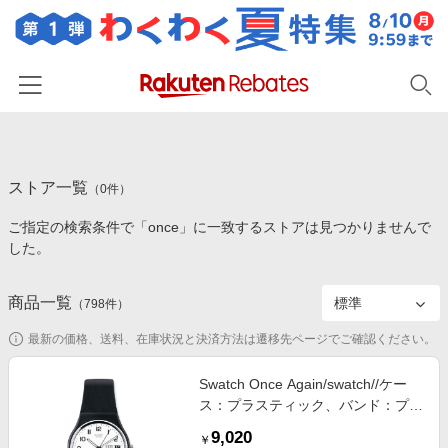
ホーム
ストア一覧
カテゴリー一覧
（
0
件）
ご指定の検索条件で「once」に一致するストアは見つかりませんで
百貨店・総合ECモール
イベント一覧
した。
ファッション・インナー・小物
リーベイツ注目ストア
ヘルプ
食品・スイーツ・お酒
商品一覧
（
798
件）
初回購入者限定特典
友達紹介
日用品・キッチン用品
対象ストア新規限定特典
最新の価格、送料、在庫状況と決済方法は遷移先ページでご確認ください。
コスメ・健康・医薬品
楽天IDでログイン/会員登録
新着ストアのご紹介
Swatch Once Again/swatch//ケー
キッズ・ベビー用品
ス：プラスティック、バンド：プラ
電子書籍特集
スティック
家電・PC・スマホ・カメラ
9,020
楽天ペイ導入ストア
￥