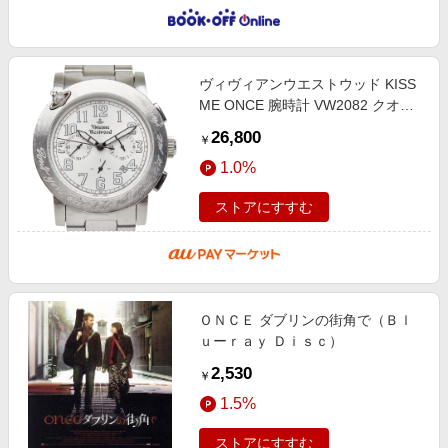
ヴィヴィアンウエストウッド KISS
ME ONCE 腕時計 VW2082 クオー
ツ ホワイト文字盤 ステンレススチ
26,800
￥
ール Vivienne Westwood 【中古】
1.0%
ストアにすすむ
ＯＮＣＥ ダブリンの街角で（Ｂｌ
ｕーｒａｙ Ｄｉｓｃ）
2,530
￥
1.5%
ストアにすすむ