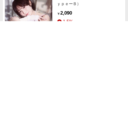
ｙｐｅーＢ）
2,090
￥
1.5%
ストアにすすむ
Ｏｎｃｅ Ｕｐｏｎ ａ Ｔｉｍｅ
1,430
￥
1.5%
ストアにすすむ