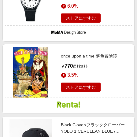
エンタメ
6.0%
楽天サービス特集
スポーツ・アウトドア・ゴルフ
旅行特集
ストアにすすむ
インテリア・寝具
お中元特集2026
ペット・花・DIY・車
わくわく夏特集
旅行・レジャー・ホテル予約
とことん買い物チャレンジ
生活・お役立ち
once upon a time 夢色冒険譚
Apple公式サイト×楽天カード分割払い
金融・マネー・保険
770
送料無料
￥
Qoo10メガポ
デジタルコンテンツ
3.5%
ビジネス・その他サービス
ストアにすすむ
Black Clover/ブラッククローバー
YOLO 1 CERULEAN BLUE /