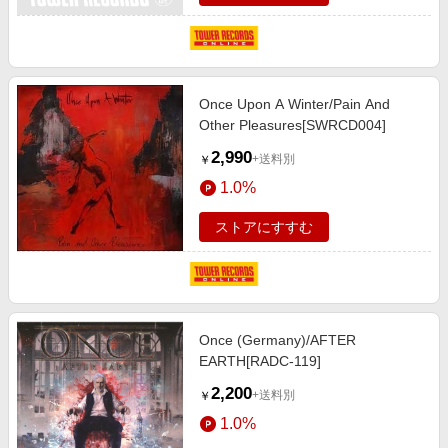
Once Upon A Winter/Pain And
Other Pleasures[SWRCD004]
2,990
+送料別
￥
1.0%
ストアにすすむ
Once (Germany)/AFTER
EARTH[RADC-119]
2,200
+送料別
￥
1.0%