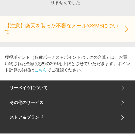
りませんでした。
エンタメ
楽天サービス特集
スポーツ・アウトドア・ゴルフ
旅行特集
インテリア・寝具
【注意】楽天を装った不審なメールやSMSについ
わくわく夏特集
て
ペット・花・DIY・車
とことん買い物チャレンジ
旅行・レジャー・ホテル予約
Apple公式サイト×楽天カード分割払い
生活・お役立ち
Qoo10メガポ
獲得ポイント（各種ボーナス＋ポイントバックの合算）は、お買
金融・マネー・保険
い物された金額(税抜)の20%を上限とさせていただきます。ポイン
Samsung ボーナスキャンペーン
ト計算の詳細は
こちら
でご確認ください。
デジタルコンテンツ
週末の高還元 夏の長期版
ビジネス・その他サービス
リーベイツについて
会社概要
その他のサービス
ご利用ガイド
楽天市場
ストア＆ブランド
サイトマップ
楽天モバイル
ユニクロオンラインストア
リーベイツ 公式アプリ