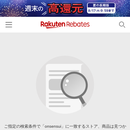
ホーム
カテゴリー一覧
百貨店・総合ECモール
イベント一覧
ファッション・インナー・小物
リーベイツ注目ストア
ヘルプ
食品・スイーツ・お酒
初回購入者限定特典
友達紹介
日用品・キッチン用品
対象ストア新規限定特典
コスメ・健康・医薬品
楽天IDでログイン/会員登録
新着ストアのご紹介
キッズ・ベビー用品
電子書籍特集
家電・PC・スマホ・カメラ
ご指定の検索条件で「onsensui」に一致するストア、商品は見つか
楽天ペイ導入ストア