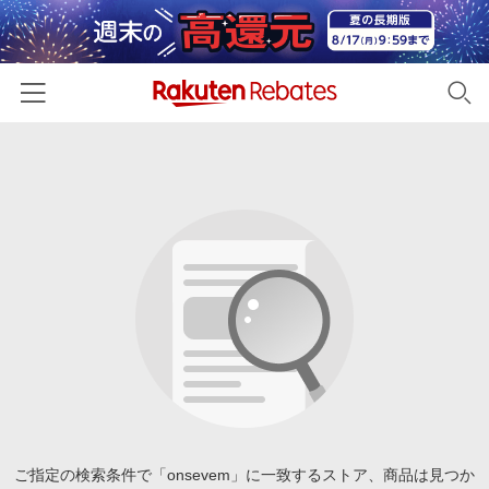
ホーム
カテゴリー一覧
百貨店・総合ECモール
イベント一覧
ファッション・インナー・小物
リーベイツ注目ストア
ヘルプ
食品・スイーツ・お酒
初回購入者限定特典
友達紹介
日用品・キッチン用品
対象ストア新規限定特典
コスメ・健康・医薬品
楽天IDでログイン/会員登録
新着ストアのご紹介
キッズ・ベビー用品
電子書籍特集
家電・PC・スマホ・カメラ
ご指定の検索条件で「onsevem」に一致するストア、商品は見つか
楽天ペイ導入ストア