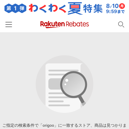
ホーム
カテゴリー一覧
百貨店・総合ECモール
イベント一覧
ファッション・インナー・小物
リーベイツ注目ストア
ヘルプ
食品・スイーツ・お酒
初回購入者限定特典
友達紹介
日用品・キッチン用品
対象ストア新規限定特典
コスメ・健康・医薬品
楽天IDでログイン/会員登録
新着ストアのご紹介
キッズ・ベビー用品
電子書籍特集
家電・PC・スマホ・カメラ
ご指定の検索条件で「origoo」に一致するストア、商品は見つかりま
楽天ペイ導入ストア