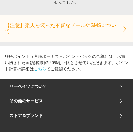
せんでした。
エンタメ
楽天サービス特集
スポーツ・アウトドア・ゴルフ
旅行特集
インテリア・寝具
【注意】楽天を装った不審なメールやSMSについ
お中元特集2026
て
ペット・花・DIY・車
わくわく夏特集
旅行・レジャー・ホテル予約
とことん買い物チャレンジ
生活・お役立ち
Apple公式サイト×楽天カード分割払い
獲得ポイント（各種ボーナス＋ポイントバックの合算）は、お買
金融・マネー・保険
い物された金額(税抜)の20%を上限とさせていただきます。ポイン
Qoo10メガポ
ト計算の詳細は
こちら
でご確認ください。
デジタルコンテンツ
ビジネス・その他サービス
リーベイツについて
会社概要
その他のサービス
ご利用ガイド
楽天市場
ストア＆ブランド
サイトマップ
楽天モバイル
ユニクロオンラインストア
リーベイツ 公式アプリ