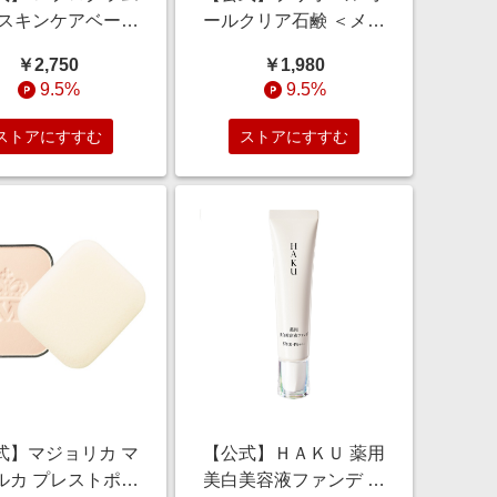
 スキンケアベース
ールクリア石鹸 ＜メイ
 ベビーピンク 敏
ク落とし・洗顔石鹸＞
￥2,750
￥1,980
化粧下地 25g/デ
標準重量100g（枠
9.5%
9.5%
ート/肌荒れ予防/
練）/エイジングケア/
ビ予防/毛穴カバー
乾燥小ジワ/透明感/き
ストアにすすむ
ストアにすすむ
め
式】マジョリカ マ
【公式】ＨＡＫＵ 薬用
ルカ プレストポア
美白美容液ファンデ ラ