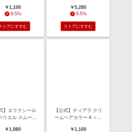
ー （レフィル）
イトベージュ ファンデ
￥1,100
￥5,280
ェイスパウダー＞
ーション・美容液 30g/
9.5%
9.5%
g/毛穴カバー/テカ
シミカバー/色ムラカバ
ニキビになりにくい
ー/美白/カバー力
ストアにすすむ
ストアにすすむ
処方
式】エリクシール
【公式】ティアラ クリ
ペリエル スムース
ームヘアカラー 4 ＜染
ルウォッシュ ＜洗
毛料＞/白髪
￥1,980
￥1,100
＞ 105g/エイジン