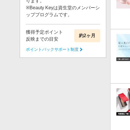
ります。
※ 獲
※Beauty Keyは資生堂のメンバーシ
【調査
ッププログラムです。
システ
ポイン
かじめ
獲得予定ポイント
約2ヶ月
反映までの目安
ポイン
直接問
ポイントバックサポート制度