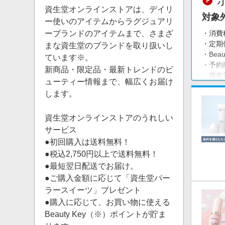
資生堂オンラインストアは、デイリ
対象
ー使いのアイテムからラグジュアリ
ーブランドのアイテムまで、さまざ
・消費
・定期
まな資生堂のブランドを取り扱いし
・Be
ています※。
・予約
新商品・限定品・最新トレンドのビ
・資生
ューティー情報まで、幅広くお届け
・虚偽
します。
・同一
・リー
資生堂オンラインストアのうれしい
・ご注
・お客
サービス
は成果
●初回購入は送料無料！
●税込2,750円以上で送料無料！
注意
●最短翌日配送でお届け。
・リー
●ご購入金額に応じて「資生堂パー
ジが表
ラースイーツ」プレゼント
「スト
●購入に応じて、お買い物に使える
・お客
は成果
Beauty Key（※）ポイントが貯ま