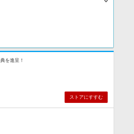
断されたご注文
特典を進呈！
住所間違い、転居など、理由を問わず）
合 、ポイントが反映されない場合があります。その場合
ストアにすすむ
のページがみつかりませんでした。」というエラーペー
その場合は、いったんリーベイツに戻り、あらためて
合 、ポイントが反映されない場合があります。その場合