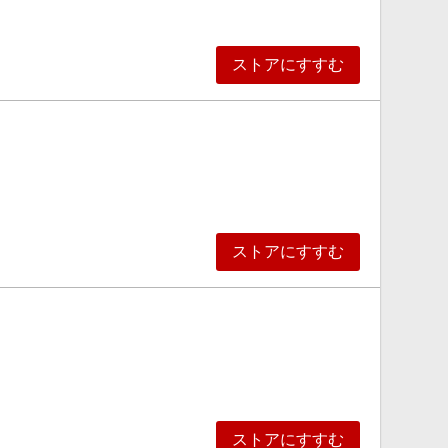
ただくことがございます。
せを承ることができません。
ストアにすすむ
も、その理由を含め、お調べいたしかねますので、あら
合わせはNGとなります。
象外になってしまう可能性があります。
ストアにすすむ
ストアにすすむ