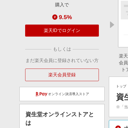
購入で
9.5%
楽天IDでログイン
もしくは
楽天
まだ楽天会員に登録されていない方
会員
ト
楽天会員登録
トップ
オンライン決済導入ストア
資
※「
資生堂オンラインストア
と
は