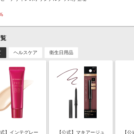
5%
一覧
て
ヘルスケア
衛生日用品
公式】インテグレー
【公式】マキアージュ
【公