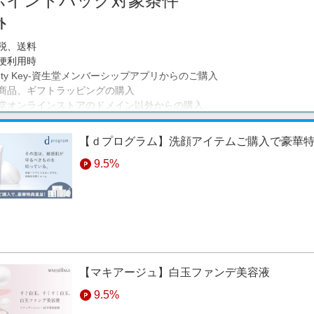
ポイントバック対象条件
外
税、送料
便利用時
auty Key-資生堂メンバーシップアプリからのご購入
商品、ギフトラッピングの購入
堂オンラインストアのドメイン以外からの購入
、不正、いたずら、未入金、キャンセル
ユーザーが同一商品4点以上購入している等、ストア側で転売目的と判
【ｄプログラム】洗顔アイテムご購入で豪華
ベイツをクリック後、他広告をクリックして購入に至った場合
9.5%
文日から1か月が経過しても商品のお受け取りが完了していない場合（
様のご利用環境・ご利用方法により正常にトラッキングできなかった場
の対象外となりますので何卒ご了承くださいませ。
事項
ベイツから資生堂オンラインストアへお進みいただいた際に、「お探し
示された場合、ポイントバックが正しく反映されないことがあります。
アへすすむ」をクリックしてからお買い物をしてください。
【マキアージュ】白玉ファンデ美容液
様のご利用環境・ご利用方法により正常にトラッキングできなかった場
9.5%
の対象外となりますので何卒ご了承くださいませ。