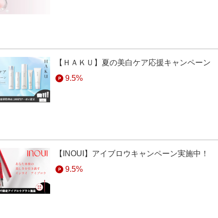
得予定ポイントへの反映には商品の発送から１、２ヶ月ほどお時間をい
不可】
ム上の都合や連携上の制約により、ポイントバックに関するお問い合わ
トバックが自動で反映されない場合や、反映された金額が異なる場合で
ご了承ください。
【ＨＡＫＵ】夏の美白ケア応援キャンペーン
ト付与の問い合わせについて、資生堂オンラインストア側への直接問い
9.5%
い合わせをされた場合、条件を満たしていたとしてもポイント付与の対
【INOUI】アイブロウキャンペーン実施中！
9.5%