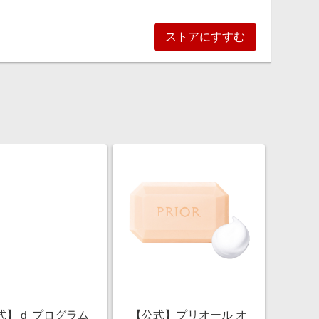
ストアにすすむ
式】ｄ プログラム
【公式】プリオール オ