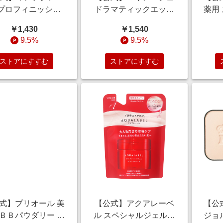
 プロフィニッシュ
ドラマティックエッセ
薬用
 1 ＜ファンデーシ
ンスライナー BR763
ＣＣ
￥1,430
￥1,540
・化粧下地＞ 30g/
ピンクグレージュ （カ
感肌用
9.5%
9.5%
感/毛穴カバー/シ
ートリッジ） ＜アイラ
リケ
ミカバー/BB
イナー＞ 0.1g/ウォー
ニキ
ストアにすすむ
ストアにすすむ
タープルーフ/高発色/
つや
式】プリオール 美
【公式】アクアレーベ
【公
ＢＢパウダリー オ
ル スペシャルジェルク
ジョ