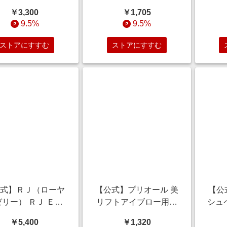
ル2 （レフィル）
リーム ＥＸ （モイス
カバ
￥3,300
￥1,705
ファンデーション＞
トスムース） つめかえ
＜フ
9.5%
9.5%
g/つや/小ジワカバ
用 ＜クリーム＞ 81g/
10
毛穴カバー/くすみ
保湿/毛穴/きめ/オール
り/
ストアにすすむ
ストアにすすむ
カバー
インワン
公式】ＲＪ（ローヤ
【公式】プリオール 美
【公
リー） ＲＪ ＥＸ
リフトアイブロー用ホ
シュ
） 10本 50mL×10
ルダー
ジェ
￥5,400
￥1,320
本
顔料