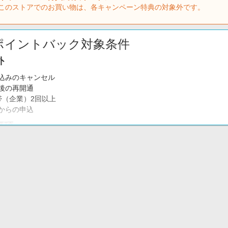
このストアでのお買い物は、各キャンペーン特典の対象外です。
ポイントバック対象条件
外
込みのキャンセル
後の再開通
帯（企業）2回以上
からの申込
事項
・エナジーを初めて利用する方が対象となります。
B申込後、90日以内の契約＋供給開始の確認ができたご注文が成果対象