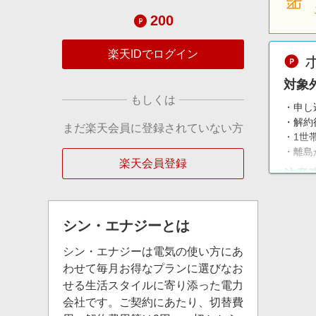
200
楽天IDでログイン
対象
もしくは
・申し
・解約
まだ楽天会員に登録されていない方
・1世
・離島
楽天会員登録
注意
・シン
・WE
シン・エナジー
とは
シン・エナジーは電気の使い方にあ
わせて毎月お得なプランに選びなお
せる生活スタイルに寄り添った電力
会社です。ご契約にあたり、切替費