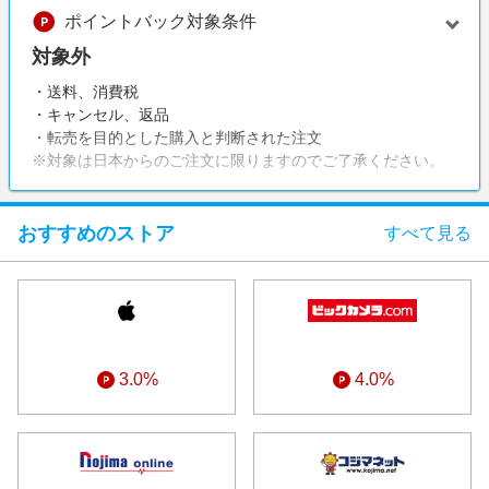
エンタメ
ポイントバック対象条件
楽天サービス特集
スポーツ・アウトドア・ゴルフ
対象外
旅行特集
インテリア・寝具
・送料、消費税
わくわく夏特集
・キャンセル、返品
ペット・花・DIY・車
とことん買い物チャレンジ
・転売を目的とした購入と判断された注文
旅行・レジャー・ホテル予約
※対象は日本からのご注文に限りますのでご了承ください。
Apple公式サイト×楽天カード分割払い
生活・お役立ち
Qoo10メガポ
金融・マネー・保険
おすすめのストア
すべて見る
Samsung ボーナスキャンペーン
デジタルコンテンツ
週末の高還元 夏の長期版
ビジネス・その他サービス
3.0%
4.0%