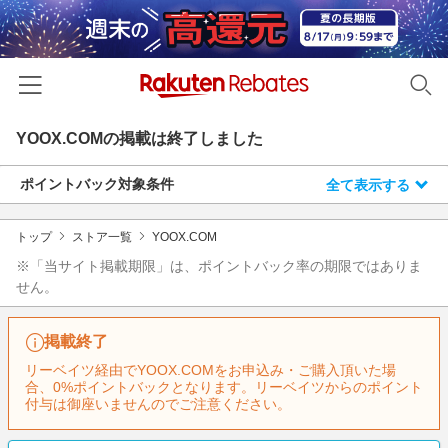
YOOX.COM
の掲載は終了しました
ホーム
ポイントバック対象条件
全て表示する
カテゴリー一覧
百貨店・総合ECモール
イベント一覧
トップ
ストア一覧
YOOX.COM
ファッション・インナー・小物
※「当サイト掲載期限」は、ポイントバック率の期限ではありま
リーベイツ注目ストア
ヘルプ
せん。
食品・スイーツ・お酒
初回購入者限定特典
友達紹介
日用品・キッチン用品
対象ストア新規限定特典
掲載終了
コスメ・健康・医薬品
楽天IDでログイン/会員登録
リーベイツ経由でYOOX.COMをお申込み・ご購入頂いた場
新着ストアのご紹介
合、0%ポイントバックとなります。リーベイツからのポイント
キッズ・ベビー用品
付与は御座いませんのでご注意ください。
電子書籍特集
家電・PC・スマホ・カメラ
楽天ペイ導入ストア