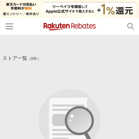
ホーム
ストア一覧
カテゴリー一覧
（0件）
百貨店・総合ECモール
イベント一覧
ファッション・インナー・小物
リーベイツ注目ストア
ヘルプ
食品・スイーツ・お酒
初回購入者限定特典
友達紹介
日用品・キッチン用品
対象ストア新規限定特典
コスメ・健康・医薬品
楽天IDでログイン/会員登録
新着ストアのご紹介
キッズ・ベビー用品
電子書籍特集
家電・PC・スマホ・カメラ
楽天ペイ導入ストア