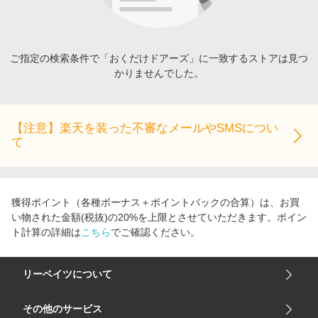
エンタメ
楽天サービス特集
スポーツ・アウトドア・ゴルフ
旅行特集
インテリア・寝具
ご指定の検索条件で「おくだけドアーズ」に一致するストアは見つ
わくわく夏特集
かりませんでした。
ペット・花・DIY・車
とことん買い物チャレンジ
旅行・レジャー・ホテル予約
Apple公式サイト×楽天カード分割払い
生活・お役立ち
【注意】楽天を装った不審なメールやSMSについ
Qoo10メガポ
て
金融・マネー・保険
Samsung ボーナスキャンペーン
デジタルコンテンツ
週末の高還元 夏の長期版
ビジネス・その他サービス
獲得ポイント（各種ボーナス＋ポイントバックの合算）は、お買
い物された金額(税抜)の20%を上限とさせていただきます。ポイン
ト計算の詳細は
こちら
でご確認ください。
リーベイツについて
会社概要
その他のサービス