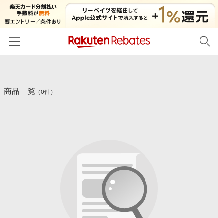
ホーム
商品一覧
カテゴリー一覧
（0件）
百貨店・総合ECモール
イベント一覧
ファッション・インナー・小物
リーベイツ注目ストア
ヘルプ
食品・スイーツ・お酒
初回購入者限定特典
友達紹介
日用品・キッチン用品
対象ストア新規限定特典
コスメ・健康・医薬品
楽天IDでログイン/会員登録
新着ストアのご紹介
キッズ・ベビー用品
電子書籍特集
家電・PC・スマホ・カメラ
楽天ペイ導入ストア