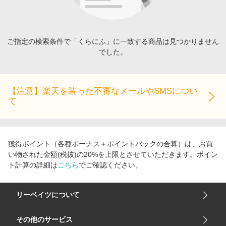
エンタメ
楽天サービス特集
スポーツ・アウトドア・ゴルフ
旅行特集
インテリア・寝具
ご指定の検索条件で「くらにふ」に一致する商品は見つかりません
わくわく夏特集
でした。
ペット・花・DIY・車
とことん買い物チャレンジ
旅行・レジャー・ホテル予約
Apple公式サイト×楽天カード分割払い
生活・お役立ち
【注意】楽天を装った不審なメールやSMSについ
Qoo10メガポ
て
金融・マネー・保険
Samsung ボーナスキャンペーン
デジタルコンテンツ
週末の高還元 夏の長期版
ビジネス・その他サービス
獲得ポイント（各種ボーナス＋ポイントバックの合算）は、お買
い物された金額(税抜)の20%を上限とさせていただきます。ポイン
ト計算の詳細は
こちら
でご確認ください。
リーベイツについて
会社概要
その他のサービス