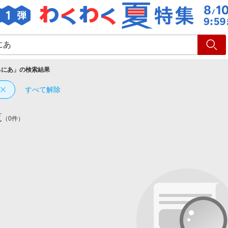
ショッピング
旅行
サ
ろにあ
」の検索結果
すべて解除
覧
（0件）