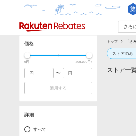
カテゴリー一覧
イベント一覧
トップ
「
さ
価格
ストアのみ
0
円
300,000
円+
ストア一
〜
適用する
詳細
すべて