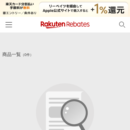
ホーム
商品一覧
カテゴリー一覧
（0件）
百貨店・総合ECモール
イベント一覧
ファッション・インナー・小物
リーベイツ注目ストア
ヘルプ
食品・スイーツ・お酒
初回購入者限定特典
友達紹介
日用品・キッチン用品
対象ストア新規限定特典
コスメ・健康・医薬品
楽天IDでログイン/会員登録
新着ストアのご紹介
キッズ・ベビー用品
電子書籍特集
家電・PC・スマホ・カメラ
楽天ペイ導入ストア