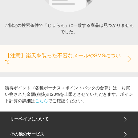
エンタメ
楽天サービス特集
スポーツ・アウトドア・ゴルフ
旅行特集
インテリア・寝具
ご指定の検索条件で「じょらん」に一致する商品は見つかりません
わくわく夏特集
でした。
ペット・花・DIY・車
とことん買い物チャレンジ
旅行・レジャー・ホテル予約
Apple公式サイト×楽天カード分割払い
生活・お役立ち
【注意】楽天を装った不審なメールやSMSについ
Qoo10メガポ
て
金融・マネー・保険
Samsung ボーナスキャンペーン
デジタルコンテンツ
週末の高還元 夏の長期版
ビジネス・その他サービス
獲得ポイント（各種ボーナス＋ポイントバックの合算）は、お買
い物された金額(税抜)の20%を上限とさせていただきます。ポイン
ト計算の詳細は
こちら
でご確認ください。
リーベイツについて
会社概要
その他のサービス