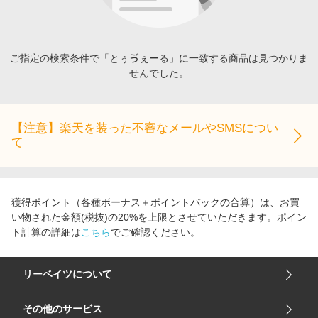
エンタメ
楽天サービス特集
スポーツ・アウトドア・ゴルフ
旅行特集
インテリア・寝具
ご指定の検索条件で「とぅゔぇーる」に一致する商品は見つかりま
わくわく夏特集
せんでした。
ペット・花・DIY・車
とことん買い物チャレンジ
旅行・レジャー・ホテル予約
Apple公式サイト×楽天カード分割払い
生活・お役立ち
【注意】楽天を装った不審なメールやSMSについ
Qoo10メガポ
て
金融・マネー・保険
Samsung ボーナスキャンペーン
デジタルコンテンツ
週末の高還元 夏の長期版
ビジネス・その他サービス
獲得ポイント（各種ボーナス＋ポイントバックの合算）は、お買
い物された金額(税抜)の20%を上限とさせていただきます。ポイン
ト計算の詳細は
こちら
でご確認ください。
リーベイツについて
会社概要
その他のサービス