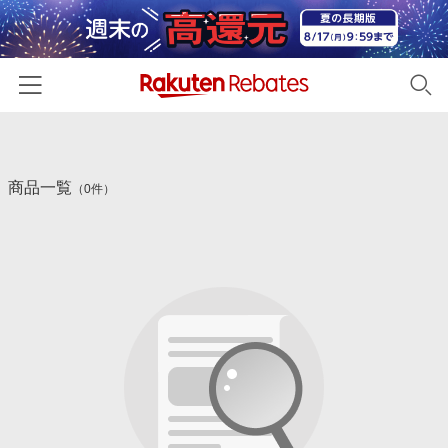
ホーム
商品一覧
カテゴリー一覧
（0件）
百貨店・総合ECモール
イベント一覧
ファッション・インナー・小物
リーベイツ注目ストア
ヘルプ
食品・スイーツ・お酒
初回購入者限定特典
友達紹介
日用品・キッチン用品
対象ストア新規限定特典
コスメ・健康・医薬品
楽天IDでログイン/会員登録
新着ストアのご紹介
キッズ・ベビー用品
電子書籍特集
家電・PC・スマホ・カメラ
楽天ペイ導入ストア