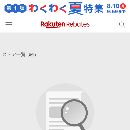
ホーム
ストア一覧
カテゴリー一覧
（0件）
百貨店・総合ECモール
イベント一覧
ファッション・インナー・小物
リーベイツ注目ストア
ヘルプ
食品・スイーツ・お酒
初回購入者限定特典
友達紹介
日用品・キッチン用品
対象ストア新規限定特典
コスメ・健康・医薬品
楽天IDでログイン/会員登録
新着ストアのご紹介
キッズ・ベビー用品
電子書籍特集
家電・PC・スマホ・カメラ
楽天ペイ導入ストア