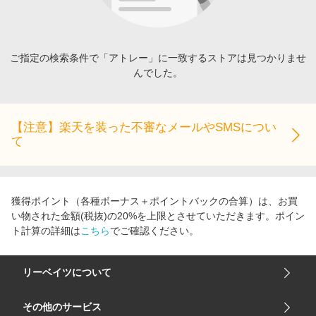
エンタメ
楽天サービス特集
スポーツ・アウトドア・ゴルフ
旅行特集
インテリア・寝具
ご指定の検索条件で「アトレー」に一致するストアは見つかりませ
お中元特集2026
んでした。
ペット・花・DIY・車
わくわく夏特集
旅行・レジャー・ホテル予約
とことん買い物チャレンジ
生活・お役立ち
【注意】楽天を装った不審なメールやSMSについ
Apple公式サイト×楽天カード分割払い
て
金融・マネー・保険
Qoo10メガポ
デジタルコンテンツ
ビジネス・その他サービス
獲得ポイント（各種ボーナス＋ポイントバックの合算）は、お買
い物された金額(税抜)の20%を上限とさせていただきます。ポイン
ト計算の詳細は
こちら
でご確認ください。
リーベイツについて
会社概要
その他のサービス