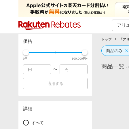
カテゴリー一覧
イベント一覧
トップ
「
ア
価格
商品のみ
0
円
300,000
円+
商品一覧
（
〜
適用する
詳細
すべて