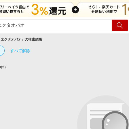
ショッピング
旅行
サ
リエクタオバオ
」の検索結果
すべて解除
0件）