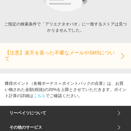
エンタメ
楽天サービス特集
スポーツ・アウトドア・ゴルフ
旅行特集
インテリア・寝具
ご指定の検索条件で「アリエクタオバオ」に一致するストアは見つ
わくわく夏特集
かりませんでした。
ペット・花・DIY・車
とことん買い物チャレンジ
旅行・レジャー・ホテル予約
Apple公式サイト×楽天カード分割払い
生活・お役立ち
【注意】楽天を装った不審なメールやSMSについ
Qoo10メガポ
て
金融・マネー・保険
Samsung ボーナスキャンペーン
デジタルコンテンツ
週末の高還元 夏の長期版
ビジネス・その他サービス
獲得ポイント（各種ボーナス＋ポイントバックの合算）は、お買
い物された金額(税抜)の20%を上限とさせていただきます。ポイン
ト計算の詳細は
こちら
でご確認ください。
リーベイツについて
会社概要
その他のサービス