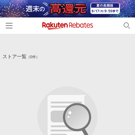
ホーム
ストア一覧
カテゴリー一覧
（0件）
百貨店・総合ECモール
イベント一覧
ファッション・インナー・小物
リーベイツ注目ストア
ヘルプ
食品・スイーツ・お酒
初回購入者限定特典
友達紹介
日用品・キッチン用品
対象ストア新規限定特典
コスメ・健康・医薬品
楽天IDでログイン/会員登録
新着ストアのご紹介
キッズ・ベビー用品
電子書籍特集
家電・PC・スマホ・カメラ
楽天ペイ導入ストア