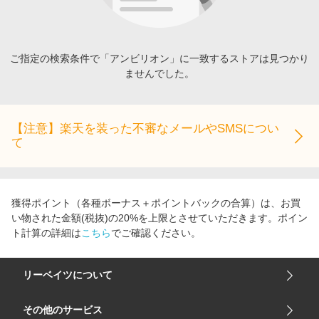
エンタメ
楽天サービス特集
スポーツ・アウトドア・ゴルフ
旅行特集
インテリア・寝具
ご指定の検索条件で「アンビリオン」に一致するストアは見つかり
わくわく夏特集
ませんでした。
ペット・花・DIY・車
とことん買い物チャレンジ
旅行・レジャー・ホテル予約
Apple公式サイト×楽天カード分割払い
生活・お役立ち
【注意】楽天を装った不審なメールやSMSについ
Qoo10メガポ
て
金融・マネー・保険
Samsung ボーナスキャンペーン
デジタルコンテンツ
週末の高還元 夏の長期版
ビジネス・その他サービス
獲得ポイント（各種ボーナス＋ポイントバックの合算）は、お買
い物された金額(税抜)の20%を上限とさせていただきます。ポイン
ト計算の詳細は
こちら
でご確認ください。
リーベイツについて
会社概要
その他のサービス