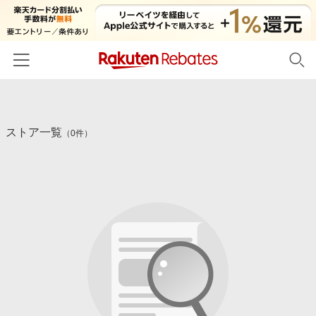
ホーム
ストア一覧
カテゴリー一覧
（0件）
百貨店・総合ECモール
イベント一覧
ファッション・インナー・小物
リーベイツ注目ストア
ヘルプ
食品・スイーツ・お酒
初回購入者限定特典
友達紹介
日用品・キッチン用品
対象ストア新規限定特典
コスメ・健康・医薬品
楽天IDでログイン/会員登録
新着ストアのご紹介
キッズ・ベビー用品
電子書籍特集
家電・PC・スマホ・カメラ
楽天ペイ導入ストア