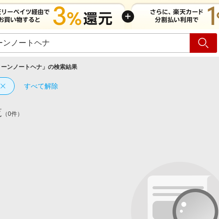
ショッピング
旅行
サ
リーンノートヘナ
」の検索結果
すべて解除
覧
（0件）