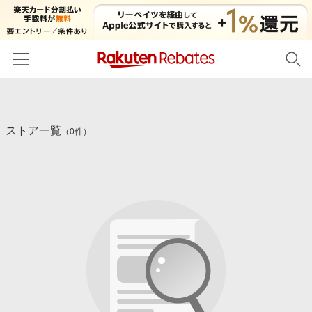
ホーム
ストア一覧
カテゴリー一覧
（0件）
百貨店・総合ECモール
イベント一覧
ファッション・インナー・小物
リーベイツ注目ストア
ヘルプ
食品・スイーツ・お酒
初回購入者限定特典
友達紹介
日用品・キッチン用品
対象ストア新規限定特典
コスメ・健康・医薬品
楽天IDでログイン/会員登録
新着ストアのご紹介
キッズ・ベビー用品
電子書籍特集
家電・PC・スマホ・カメラ
楽天ペイ導入ストア