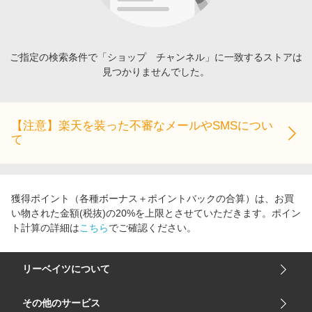
エンタメ
楽天サービス特集
スポーツ・アウトドア・ゴルフ
旅行特集
インテリア・寝具
ご指定の検索条件で「ショップ チャンネル」に一致するストアは
わくわく夏特集
見つかりませんでした。
ペット・花・DIY・車
とことん買い物チャレンジ
旅行・レジャー・ホテル予約
Apple公式サイト×楽天カード分割払い
生活・お役立ち
【注意】楽天を装った不審なメールやSMSについ
Qoo10メガポ
て
金融・マネー・保険
Samsung ボーナスキャンペーン
デジタルコンテンツ
週末の高還元 夏の長期版
ビジネス・その他サービス
獲得ポイント（各種ボーナス＋ポイントバックの合算）は、お買
い物された金額(税抜)の20%を上限とさせていただきます。ポイン
ト計算の詳細は
こちら
でご確認ください。
リーベイツについて
会社概要
その他のサービス