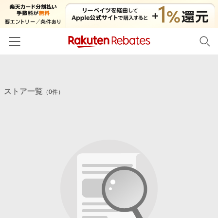
ホーム
ストア一覧
カテゴリー一覧
（0件）
百貨店・総合ECモール
イベント一覧
ファッション・インナー・小物
リーベイツ注目ストア
ヘルプ
食品・スイーツ・お酒
初回購入者限定特典
友達紹介
日用品・キッチン用品
対象ストア新規限定特典
コスメ・健康・医薬品
楽天IDでログイン/会員登録
新着ストアのご紹介
キッズ・ベビー用品
電子書籍特集
家電・PC・スマホ・カメラ
楽天ペイ導入ストア