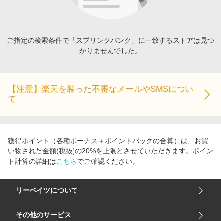
エンタメ
楽天サービス特集
スポーツ・アウトドア・ゴルフ
旅行特集
インテリア・寝具
ご指定の検索条件で「スプリングバンク」に一致するストアは見つ
わくわく夏特集
かりませんでした。
ペット・花・DIY・車
とことん買い物チャレンジ
旅行・レジャー・ホテル予約
Apple公式サイト×楽天カード分割払い
生活・お役立ち
【注意】楽天を装った不審なメールやSMSについ
Qoo10メガポ
て
金融・マネー・保険
Samsung ボーナスキャンペーン
デジタルコンテンツ
週末の高還元 夏の長期版
ビジネス・その他サービス
獲得ポイント（各種ボーナス＋ポイントバックの合算）は、お買
い物された金額(税抜)の20%を上限とさせていただきます。ポイン
ト計算の詳細は
こちら
でご確認ください。
リーベイツについて
会社概要
その他のサービス