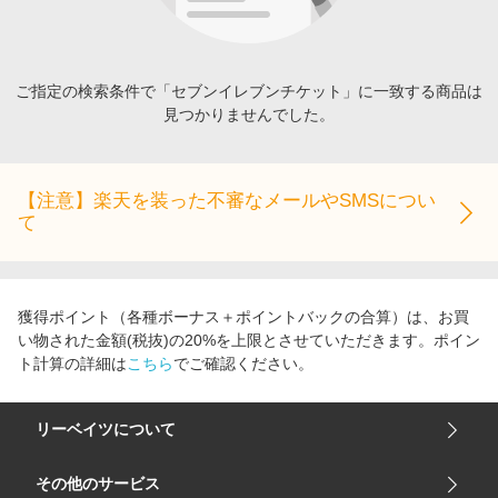
エンタメ
楽天サービス特集
スポーツ・アウトドア・ゴルフ
旅行特集
インテリア・寝具
ご指定の検索条件で「セブンイレブンチケット」に一致する商品は
わくわく夏特集
見つかりませんでした。
ペット・花・DIY・車
とことん買い物チャレンジ
旅行・レジャー・ホテル予約
Apple公式サイト×楽天カード分割払い
生活・お役立ち
【注意】楽天を装った不審なメールやSMSについ
Qoo10メガポ
て
金融・マネー・保険
Samsung ボーナスキャンペーン
デジタルコンテンツ
週末の高還元 夏の長期版
ビジネス・その他サービス
獲得ポイント（各種ボーナス＋ポイントバックの合算）は、お買
い物された金額(税抜)の20%を上限とさせていただきます。ポイン
ト計算の詳細は
こちら
でご確認ください。
リーベイツについて
会社概要
その他のサービス