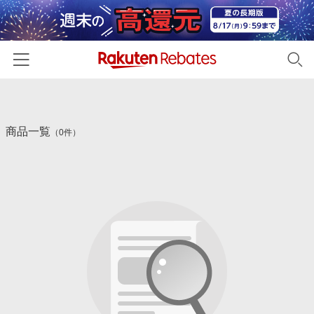
ホーム
商品一覧
カテゴリー一覧
（0件）
百貨店・総合ECモール
イベント一覧
ファッション・インナー・小物
リーベイツ注目ストア
ヘルプ
食品・スイーツ・お酒
初回購入者限定特典
友達紹介
日用品・キッチン用品
対象ストア新規限定特典
コスメ・健康・医薬品
楽天IDでログイン/会員登録
新着ストアのご紹介
キッズ・ベビー用品
電子書籍特集
家電・PC・スマホ・カメラ
楽天ペイ導入ストア