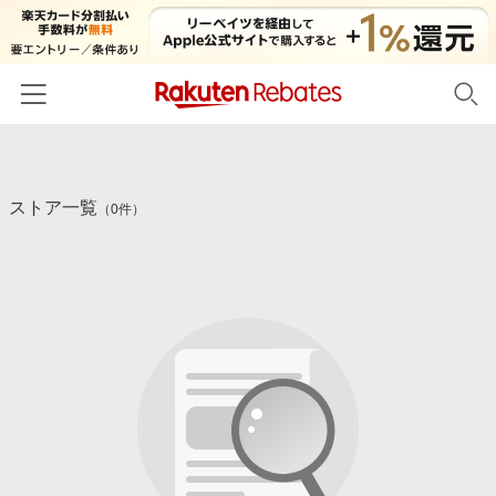
ホーム
ストア一覧
カテゴリー一覧
（0件）
百貨店・総合ECモール
イベント一覧
ファッション・インナー・小物
リーベイツ注目ストア
ヘルプ
食品・スイーツ・お酒
初回購入者限定特典
友達紹介
日用品・キッチン用品
対象ストア新規限定特典
コスメ・健康・医薬品
楽天IDでログイン/会員登録
新着ストアのご紹介
キッズ・ベビー用品
電子書籍特集
家電・PC・スマホ・カメラ
楽天ペイ導入ストア