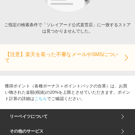
エンタメ
楽天サービス特集
スポーツ・アウトドア・ゴルフ
旅行特集
インテリア・寝具
ご指定の検索条件で「ソレイアード公式直営店」に一致するストア
わくわく夏特集
は見つかりませんでした。
ペット・花・DIY・車
とことん買い物チャレンジ
旅行・レジャー・ホテル予約
Apple公式サイト×楽天カード分割払い
生活・お役立ち
【注意】楽天を装った不審なメールやSMSについ
Qoo10メガポ
て
金融・マネー・保険
Samsung ボーナスキャンペーン
デジタルコンテンツ
週末の高還元 夏の長期版
ビジネス・その他サービス
獲得ポイント（各種ボーナス＋ポイントバックの合算）は、お買
い物された金額(税抜)の20%を上限とさせていただきます。ポイン
ト計算の詳細は
こちら
でご確認ください。
リーベイツについて
会社概要
その他のサービス