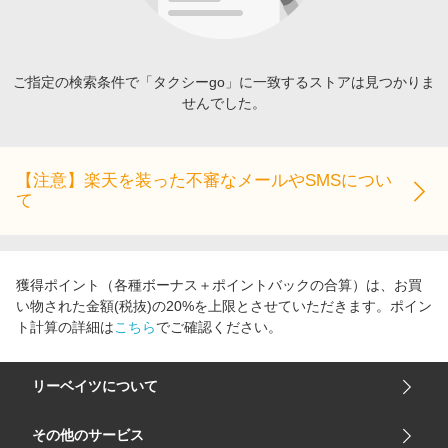
エンタメ
楽天サービス特集
スポーツ・アウトドア・ゴルフ
旅行特集
インテリア・寝具
ご指定の検索条件で「タクシーgo」に一致するストアは見つかりま
わくわく夏特集
せんでした。
ペット・花・DIY・車
とことん買い物チャレンジ
旅行・レジャー・ホテル予約
Apple公式サイト×楽天カード分割払い
生活・お役立ち
【注意】楽天を装った不審なメールやSMSについ
Qoo10メガポ
て
金融・マネー・保険
Samsung ボーナスキャンペーン
デジタルコンテンツ
週末の高還元 夏の長期版
ビジネス・その他サービス
獲得ポイント（各種ボーナス＋ポイントバックの合算）は、お買
い物された金額(税抜)の20%を上限とさせていただきます。ポイン
ト計算の詳細は
こちら
でご確認ください。
リーベイツについて
会社概要
その他のサービス