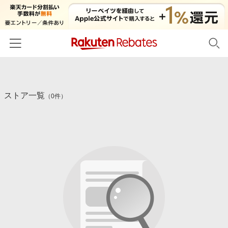
ホーム
ストア一覧
カテゴリー一覧
（0件）
百貨店・総合ECモール
イベント一覧
ファッション・インナー・小物
リーベイツ注目ストア
ヘルプ
食品・スイーツ・お酒
初回購入者限定特典
友達紹介
日用品・キッチン用品
対象ストア新規限定特典
コスメ・健康・医薬品
楽天IDでログイン/会員登録
新着ストアのご紹介
キッズ・ベビー用品
電子書籍特集
家電・PC・スマホ・カメラ
楽天ペイ導入ストア