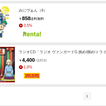
みにヴぁん（6）
858
￥
送料無料
3.5%
ラジオCD「ラジオ ヴァンガードG 挑め!掴め!トライスリー!!
4,400
￥
+送料別
1.0%
1