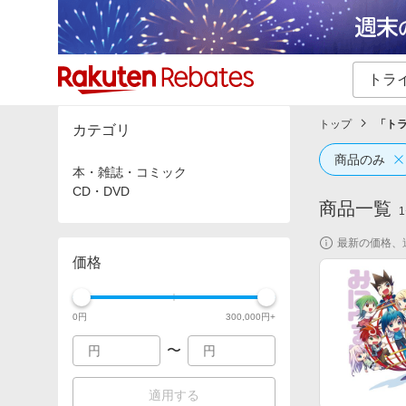
カテゴリー一覧
イベント一覧
トップ
「
ト
カテゴリ
商品のみ
本・雑誌・コミック
CD・DVD
商品一覧
1
最新の価格、
価格
0
円
300,000
円+
〜
適用する