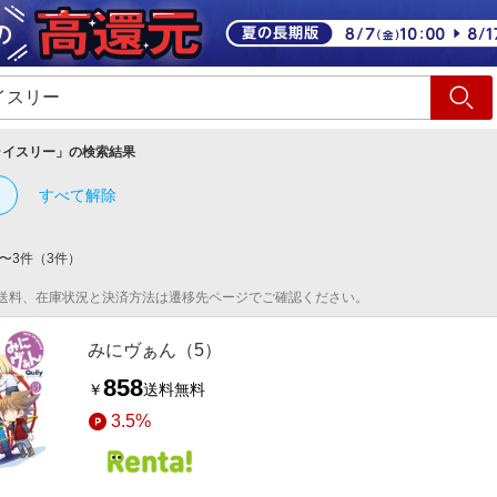
ショッピング
旅行
サ
ライスリー
」の検索結果
すべて解除
〜
3
件
（
3
件）
送料、在庫状況と決済方法は遷移先ページでご確認ください。
みにヴぁん（5）
858
￥
送料無料
3.5%