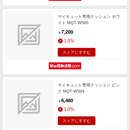
エンタメ
楽天サービス特集
スポーツ・アウトドア・ゴルフ
旅行特集
マイキュット専用クッション ホワ
インテリア・寝具
イト MQT-WS05
お中元特集2026
7,200
ペット・花・DIY・車
￥
わくわく夏特集
1.0%
旅行・レジャー・ホテル予約
とことん買い物チャレンジ
生活・お役立ち
ストアにすすむ
Apple公式サイト×楽天カード分割払い
金融・マネー・保険
Qoo10メガポ
デジタルコンテンツ
ビジネス・その他サービス
マイキュット専用クッション ピン
ク MQT-WS04
6,480
￥
1.0%
ストアにすすむ