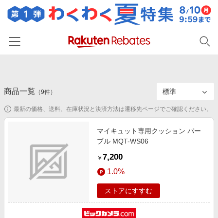
ホーム
商品一覧
カテゴリー一覧
（
9
件）
最新の価格、送料、在庫状況と決済方法は遷移先ページでご確認ください。
百貨店・総合ECモール
イベント一覧
ファッション・インナー・小物
マイキュット専用クッション パー
リーベイツ注目ストア
ヘルプ
プル MQT-WS06
食品・スイーツ・お酒
初回購入者限定特典
7,200
友達紹介
￥
日用品・キッチン用品
対象ストア新規限定特典
1.0%
コスメ・健康・医薬品
楽天IDでログイン/会員登録
新着ストアのご紹介
ストアにすすむ
キッズ・ベビー用品
電子書籍特集
家電・PC・スマホ・カメラ
楽天ペイ導入ストア