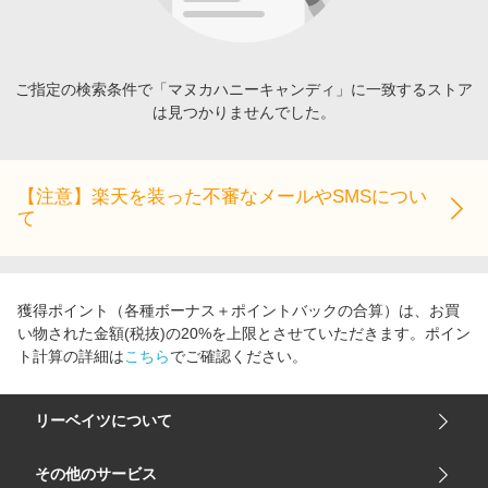
エンタメ
楽天サービス特集
スポーツ・アウトドア・ゴルフ
旅行特集
インテリア・寝具
ご指定の検索条件で「マヌカハニーキャンディ」に一致するストア
わくわく夏特集
は見つかりませんでした。
ペット・花・DIY・車
とことん買い物チャレンジ
旅行・レジャー・ホテル予約
Apple公式サイト×楽天カード分割払い
生活・お役立ち
【注意】楽天を装った不審なメールやSMSについ
Qoo10メガポ
て
金融・マネー・保険
Samsung ボーナスキャンペーン
デジタルコンテンツ
週末の高還元 夏の長期版
ビジネス・その他サービス
獲得ポイント（各種ボーナス＋ポイントバックの合算）は、お買
い物された金額(税抜)の20%を上限とさせていただきます。ポイン
ト計算の詳細は
こちら
でご確認ください。
リーベイツについて
会社概要
その他のサービス