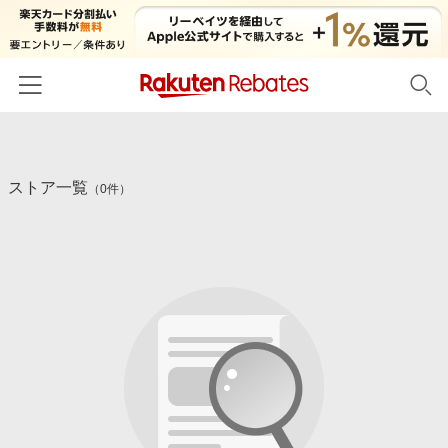
ホーム
ストア一覧
カテゴリー一覧
（0件）
百貨店・総合ECモール
イベント一覧
ファッション・インナー・小物
リーベイツ注目ストア
ヘルプ
食品・スイーツ・お酒
初回購入者限定特典
友達紹介
日用品・キッチン用品
対象ストア新規限定特典
コスメ・健康・医薬品
楽天IDでログイン/会員登録
新着ストアのご紹介
キッズ・ベビー用品
電子書籍特集
家電・PC・スマホ・カメラ
楽天ペイ導入ストア