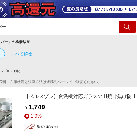
ショッピング
旅行
サ
カバー
」の検索結果
すべて解除
〜
3
件
（
3
件）
送料、在庫状況と決済方法は遷移先ページでご確認ください。
【ベルメゾン】食洗機対応ガラスのIH焼け焦げ防止カ
1,749
￥
1.0%