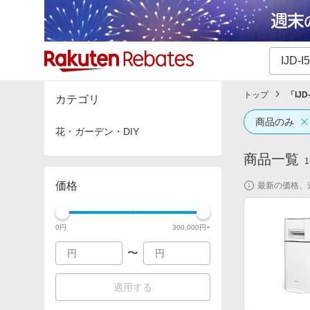
カテゴリー一覧
イベント一覧
トップ
「
IJD
カテゴリ
商品のみ
花・ガーデン・DIY
商品一覧
1
価格
最新の価格、
0
円
300,000
円+
〜
適用する