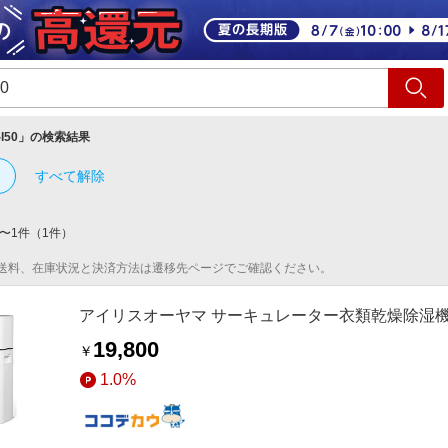
ショッピング
旅行
サ
-I50
」の検索結果
すべて解除
〜
1
件
（
1
件）
送料、在庫状況と決済方法は遷移先ページでご確認ください。
アイリスオーヤマ サーキュレーター衣類乾燥除湿機 ホワ
19,800
￥
1.0%