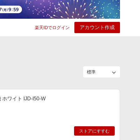
アカウント作成
楽天IDでログイン
ービス
プレイ
ヘルプ
イト IJD-I50-W
ストアにすすむ