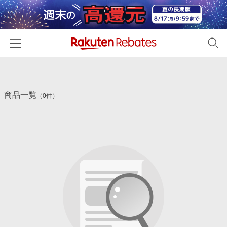
ホーム
商品一覧
カテゴリー一覧
（0件）
百貨店・総合ECモール
イベント一覧
ファッション・インナー・小物
リーベイツ注目ストア
ヘルプ
食品・スイーツ・お酒
初回購入者限定特典
友達紹介
日用品・キッチン用品
対象ストア新規限定特典
コスメ・健康・医薬品
楽天IDでログイン/会員登録
新着ストアのご紹介
キッズ・ベビー用品
電子書籍特集
家電・PC・スマホ・カメラ
楽天ペイ導入ストア