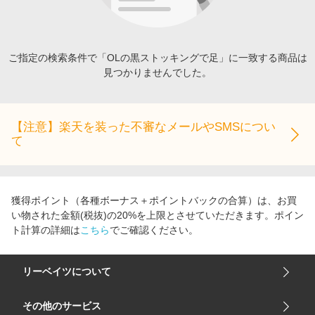
エンタメ
楽天サービス特集
スポーツ・アウトドア・ゴルフ
旅行特集
インテリア・寝具
ご指定の検索条件で「OLの黒ストッキングで足」に一致する商品は
わくわく夏特集
見つかりませんでした。
ペット・花・DIY・車
とことん買い物チャレンジ
旅行・レジャー・ホテル予約
Apple公式サイト×楽天カード分割払い
生活・お役立ち
【注意】楽天を装った不審なメールやSMSについ
Qoo10メガポ
て
金融・マネー・保険
Samsung ボーナスキャンペーン
デジタルコンテンツ
週末の高還元 夏の長期版
ビジネス・その他サービス
獲得ポイント（各種ボーナス＋ポイントバックの合算）は、お買
い物された金額(税抜)の20%を上限とさせていただきます。ポイン
ト計算の詳細は
こちら
でご確認ください。
リーベイツについて
会社概要
その他のサービス