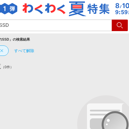
ショッピング
旅行
サ
のSSD
」の検索結果
すべて解除
覧
（0件）